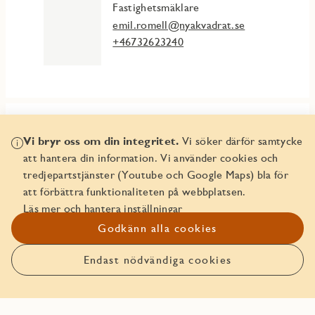
Fastighetsmäklare
emil.romell@nyakvadrat.se
+46732623240
Mer info
Vi bryr oss om din integritet.
Vi söker därför samtycke
att hantera din information. Vi använder cookies och
Fakta och planlösningar
tredjepartstjänster (Youtube och Google Maps) bla för
att förbättra funktionaliteten på webbplatsen.
Inredningsväljare
Läs mer och hantera inställningar
Godkänn alla cookies
Trygghetspaket
Endast nödvändiga cookies