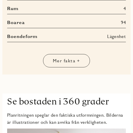
som barnrum, gästrum eller arbetsrum beroende på behov.
Rum
4
Här finns även ett badrum med tvättavdelning samt en extra
wc/dusch, vilket gör vardagen smidig för både familj och
gäster. En välbalanserad bostad med gott om plats, fina
Boarea
94
sociala ytor och en uteplats som ger hemmet det lilla extra.
Boendeform
Lägenhet
Mer fakta +
Se bostaden i 360 grader
Planritningen speglar den faktiska utformningen. Bilderna
är illustrationer och kan avvika från verkligheten.