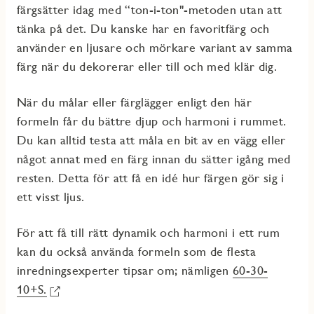
färgsätter idag med
“ton-i-ton"-
meto
den
utan att
tänka på det.
Du kanske har en favoritfärg
och
använ
der
en ljusare och mörkare variant av samma
färg
när du dekorerar eller till och med klär dig.
När
du målar
eller färglägger
enligt den här
formeln får du
bättre
djup och
harmon
i
i r
ummet.
Du kan alltid testa att måla en bit av en vägg eller
något annat med en färg innan du sätter igång med
resten. Detta för att få en idé hur färgen gör sig i
ett visst ljus.
För att få till rätt dynamik och harmoni i ett rum
kan du
också
använda formeln som de flesta
inredningsexperter tipsar om; nämligen
60-30-
10+S.