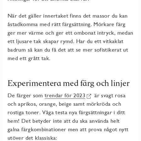
När det gäller innertaket finns det massor du kan
åstadkomma med rätt färgsättning. Mörkare färg
ger mer värme
och ger ett ombonat intryck
, medan
e
tt ljusare tak skapar rymd
.
Har du ett vitkaklat
badrum så kan du få det att se mer sofistikerat ut
med ett grått tak.
Experimentera med färg och linjer
De färger
som
trendar
för 2023
är svagt rosa
och aprikos, orange, beige samt mörkröda och
rostiga toner.
Våga testa nya färgsättningar
i ditt
hem
! Det betyd
er inte att du ska använda
h
elt
galna färgkombinationer men att prova något nytt
utöver det klassiska: