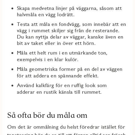
Skapa
medvetna linjer på väggarna, såsom att
halvmåla
en vägg lodrätt
.
Testa att
måla
en fondvägg, som innebär att en
vägg i rummet skiljer sig från de resterande.
Du kan nyttja delar av väggar, kanske
även
en
bit
av taket eller
in över ett hörn
.
Måla ett helt rum i
en utmärkande
ton
,
exempelvis
i en
klar kulör
.
Måla geometriska former på en del av väggen
för
att addera en spännande effekt
.
Använd kalkfärg för en ruffig look som
adderar
en
rustik
känsla
till rummet.
Så ofta bör du måla om
Om det är ommålning du helst föredrar istället för
tapetsering bör du se till att färgen alltid ser fräsch