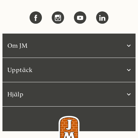
Om JM
Upptäck
Hjälp