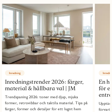
Inredning
Inredni
Inredningstrender 2026: färger,
En ha
material & hållbara val | JM
för e
entré
Trendspaning 2026: toner med djup, mjuka
former, retrovibbar och taktila material. Tips på
Upptäck
färger, former och detaljer för ett lugnt hem
förvari