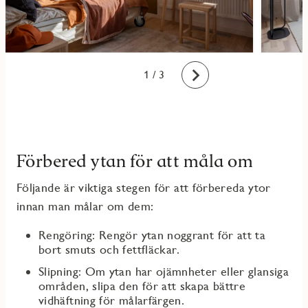
1
2
3
/ 3
Framåt
Förbered ytan för att måla om
Följande är viktiga stegen för att förbereda ytor
innan man målar om dem:
Rengöring: Rengör ytan noggrant för att ta
bort smuts och fettfläckar.
Slipning: Om ytan har ojämnheter eller glansiga
områden, slipa den för att skapa bättre
vidhäftning för målarfärgen.