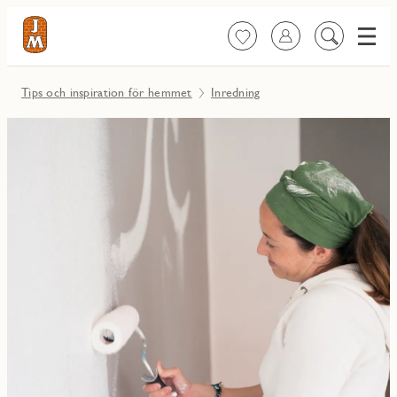
Meny
Favoriter
Logga in
Sök
på
innehåll
Tips och inspiration för hemmet
Inredning