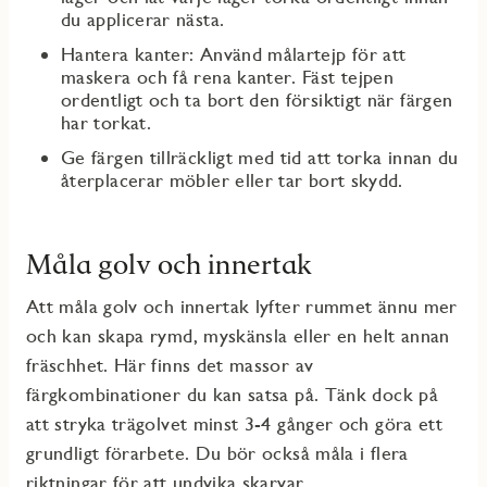
du applicerar nästa.
Hantera kanter: Använd målartejp för att
maskera och få rena kanter. Fäst tejpen
ordentligt och ta bort den försiktigt när färgen
har torkat.
Ge färgen tillräckligt med tid att torka innan du
återplacerar möbler eller tar bort skydd.
Måla golv och innertak
Att måla golv och inne
rtak lyfter rummet ännu mer
och kan skapa rymd, myskänsla eller en helt annan
fräschhet. Här finns det massor av
färgkombinationer du kan satsa på. Tänk dock på
att stryka trägolvet minst 3-4 gånger och göra ett
grundligt förarbete. Du bör också måla i fle
ra
riktningar för att undvika skarvar.