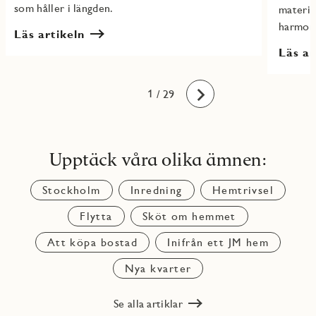
som håller i längden.
material
harmoni
Läs artikeln
Läs ar
10
11
12
13
14
15
16
17
18
19
20
21
22
23
24
25
26
27
28
29
1
2
3
4
5
6
7
8
9
/ 29
Framåt
Upptäck våra olika ämnen:
Stockholm
Inredning
Hemtrivsel
Flytta
Sköt om hemmet
Att köpa bostad
Inifrån ett JM hem
Nya kvarter
Se alla artiklar