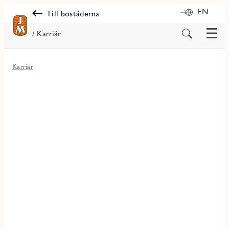
EN
Till bostäderna
Meny
Sök
/ Karriär
på
innehåll
Karriär