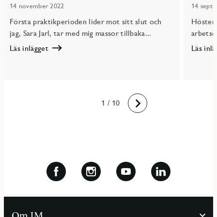
14 november 2022
14 sept
Första praktikperioden lider mot sitt slut och
Hösten 
jag, Sara Jarl, tar med mig massor tillbaka...
arbetsep
Läs inlägget
Läs inl
Läs
Läs
Ur
En
tidsplanens
ny
perspektiv
epok
10
1
2
3
4
5
6
7
8
9
/ 10
Framåt
Om JM