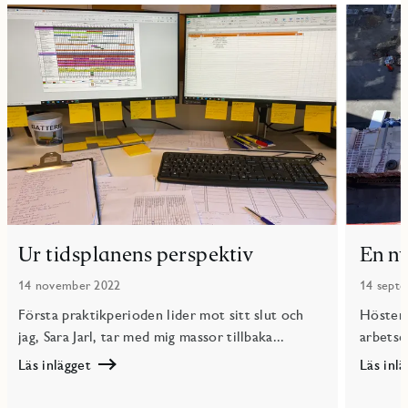
Ur tidsplanens perspektiv
En n
14 november 2022
14 sept
Första praktikperioden lider mot sitt slut och
Hösten 
jag, Sara Jarl, tar med mig massor tillbaka...
arbetsep
Läs inlägget
Läs inl
Läs
Läs
Ur
En