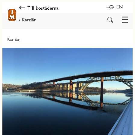
EN
Till bostäderna
Meny
Sök
/ Karriär
på
innehåll
Karriär