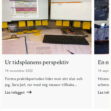
Ur tidsplanens perspektiv
En n
14 november 2022
14 sept
Första praktikperioden lider mot sitt slut och
Hösten 
jag, Sara Jarl, tar med mig massor tillbaka...
arbetsep
Läs inlägget
Läs inl
Läs
Läs
Ur
En
tidsplanens
ny
perspektiv
epok