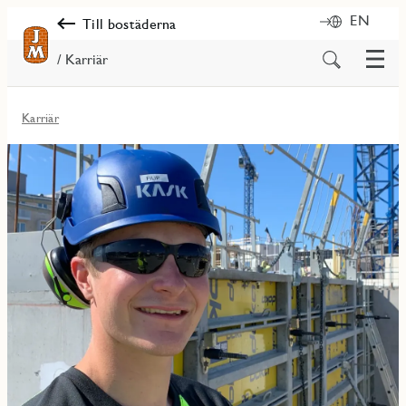
EN
Till bostäderna
Meny
Sök
/ Karriär
på
innehåll
Karriär