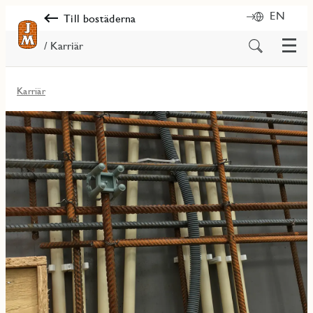
EN
Till bostäderna
Meny
Sök
/ Karriär
på
innehåll
Karriär