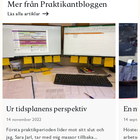
Mer från Praktikantbloggen
Läs alla artiklar
Ur tidsplanens perspektiv
En n
14 november 2022
14 sept
Första praktikperioden lider mot sitt slut och
Hösten 
jag, Sara Jarl, tar med mig massor tillbaka...
arbetsep