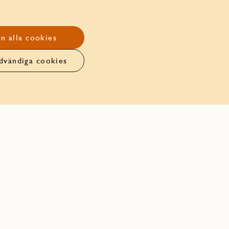
Bostadsbutiker
n alla cookies
JM Studio
dvändiga cookies
Integritetspolicy
Hantera cookies