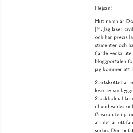
Hejsan!
Mitt namn är Don
JM. Jag läser c
och har precis lä
studenter och ha
fjärde vecka ute 
bloggportalen för
jag kommer att 
Startskottet är 
kvar av sin bygg
Stockholm. Här i
i Lund valdes oc
få vara ute i pr
att det är ett f
sedan. Den befa