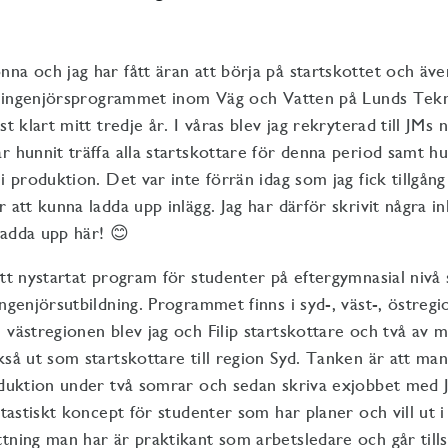
na och jag har fått äran att börja på startskottet och äve
ivilingenjörsprogrammet inom Väg och Vatten på Lunds Tek
st klart mitt tredje år. I våras blev jag rekryterad till JMs
r hunnit träffa alla startskottare för denna period samt h
i produktion. Det var inte förrän idag som jag fick tillgång 
 att kunna ladda upp inlägg. Jag har därför skrivit några i
ladda upp här! 😊
ett nystartat program för studenter på eftergymnasial nivå
ingenjörsutbildning. Programmet finns i syd-, väst-, östreg
 västregionen blev jag och Filip startskottare och två av 
kså ut som startskottare till region Syd. Tanken är att man 
oduktion under två somrar och sedan skriva exjobbet med J
antastiskt koncept för studenter som har planer och vill ut
ttning man har är praktikant som arbetsledare och går ti