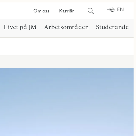
EN
Sök
Om oss
Karriär
på
innehåll
Livet på JM
Arbetsområden
Studerande