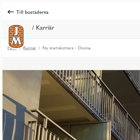
Till bostäderna
/ Karriär
Hem
Karriär
Ny startskottare - Donna