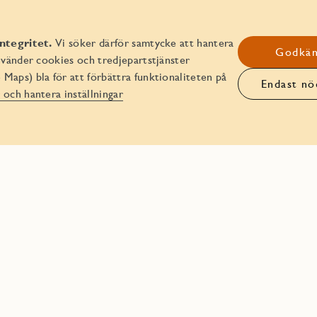
Karriär
ntegritet.
Vi söker därför samtycke att hantera
Godkän
nvänder cookies och tredjepartstjänster
Hyresrätter
aps) bla för att förbättra funktionaliteten på
Endast nö
 och hantera inställningar
Lediga lokaler
Områden
© JM AB 2026
Organisationsnummer 556045-2103