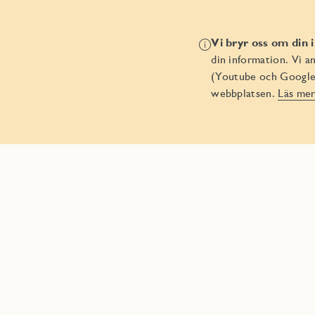
Investerare
Vi bryr oss om din i
din information. Vi a
Hållbarhet
(Youtube och Google M
webbplatsen.
Läs mer
Nyhetsrum