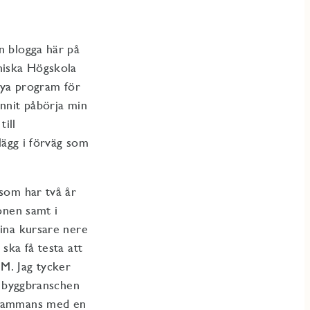
n blogga här på
niska Högskola
 nya program för
unnit påbörja min
till
nlägg i förväg som
 som har två år
ionen samt i
mina kursare nere
ska få testa att
M. Jag tycker
 i byggbranschen
llsammans med en