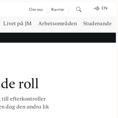
EN
Sök
Om oss
Karriär
på
innehåll
Livet på JM
Arbetsområden
Studerande
de roll
till efterkontroller
gen dag den andra lik