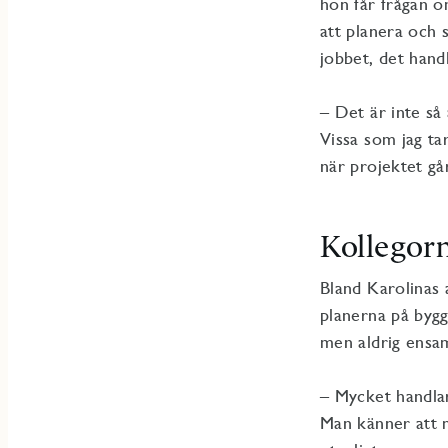
hon får frågan o
att planera och s
jobbet, det hand
– Det är inte så
Vissa som jag ta
när projektet går
Kollegorn
Bland Karolinas a
planerna på bygge
men aldrig ensa
– Mycket handlar
Man känner att m