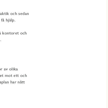
raktik och sedan
få hjälp.
på kontoret och
.
r av olika
et mot ett och
plan har nått