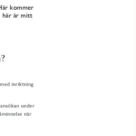
. Här kommer
 här är mitt
n?
r med inriktning
ll ansökan under
påminnelse när