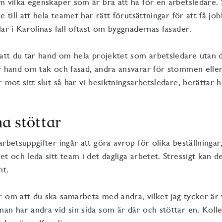
m vilka egenskaper som är bra att ha för en arbetsledare. S
e till att hela teamet har rätt förutsättningar för att få jo
lar i Karolinas fall oftast om byggnadernas fasader.
 att du tar hand om hela projektet som arbetsledare utan d
r hand om tak och fasad, andra ansvarar för stommen elle
 mot sitt slut så har vi besiktningsarbetsledare, berättar 
a stöttar
rbetsuppgifter ingår att göra avrop för olika beställningar,
t och leda sitt team i det dagliga arbetet. Stressigt kan de
mt.
 om att du ska samarbeta med andra, vilket jag tycker är vä
an har andra vid sin sida som är där och stöttar en. Koll