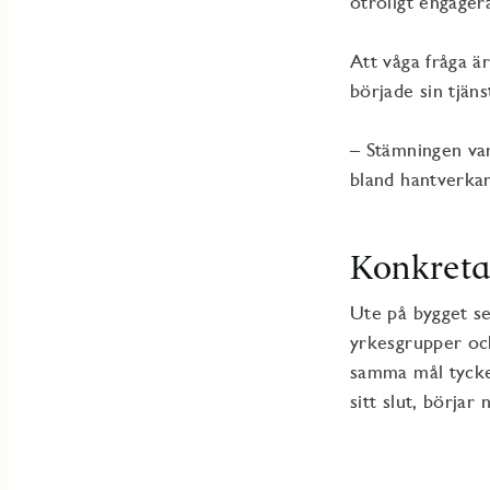
otroligt engager
Att våga fråga ä
började sin tjäns
– Stämningen var
bland hantverkar
Konkreta
Ute på bygget se
yrkesgrupper oc
samma mål tycker
sitt slut, börjar 