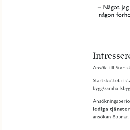
–
Något jag
någon förho
Intresser
Ansök till Starts
Startskottet rikt
bygg/samhällsbygg
Ansökningsperiod
lediga tjänster
ansökan öppnar.