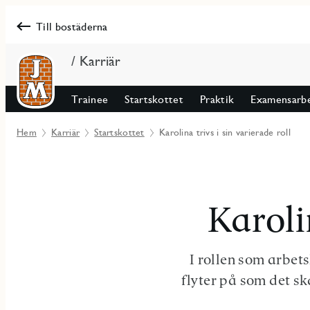
Till bostäderna
/ Karriär
Trainee
Startskottet
Praktik
Examensarb
Hem
Karriär
Startskottet
Karolina trivs i sin varierade roll
Karoli
I rollen som arbets
flyter på som det sk