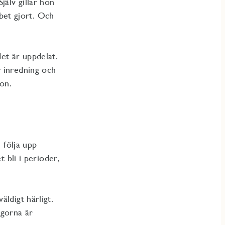
jälv gillar hon
bbet gjort. Och
et är uppdelat.
r inredning och
hon.
 följa upp
t bli i perioder,
ldigt härligt.
egorna är