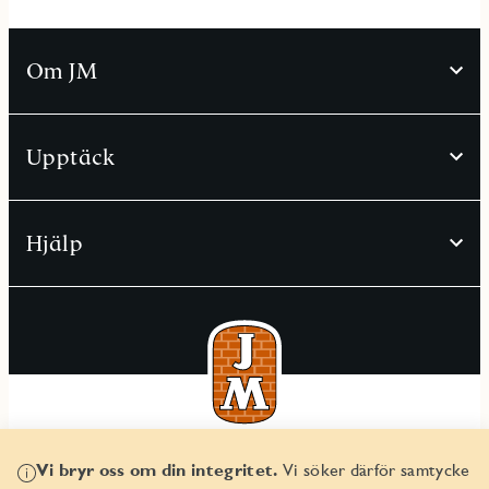
Om JM
Upptäck
Hjälp
© JM AB 2026
Vi bryr oss om din integritet.
Vi söker därför samtycke