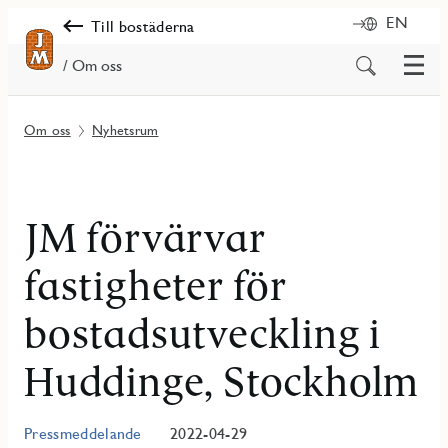
EN
Till bostäderna
Meny
Sök
/ Om oss
på
innehåll
Om oss
Nyhetsrum
JM förvärvar
fastigheter för
bostadsutveckling i
Huddinge, Stockholm
Pressmeddelande
2022-04-29