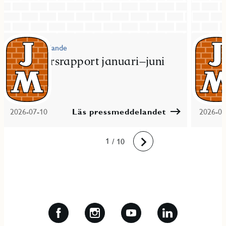
Pressmeddelande
Pressme
JM delårsrapport januari–juni
JM fö
2026
bost
2026-07-10
Läs pressmeddelandet
2026-06
10
1
2
3
4
5
6
7
8
9
/ 10
Framåt