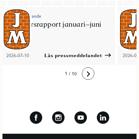
Pressmeddelande
Pressme
JM delårsrapport januari–juni
JM fö
2026
bost
2026-07-10
Läs pressmeddelandet
2026-06
10
1
2
3
4
5
6
7
8
9
/ 10
Framåt