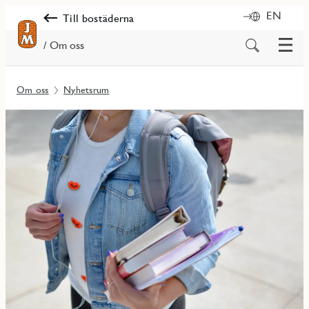
EN
Till bostäderna
Meny
Sök
/ Om oss
på
innehåll
Om oss
Nyhetsrum