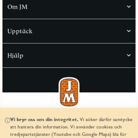
Om JM
Upptäck
Hjälp
© JM AB 2026
Vi bryr oss om din integritet.
Vi söker därför samtycke
Organisationsnummer 556045-2103
att hantera din information. Vi använder cookies och
tredjepartstjänster (Youtube och Google Maps) bla för