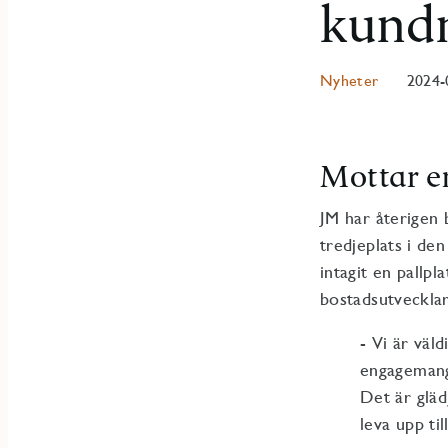
kund
Nyheter
2024-
Mottar en
JM
har återigen 
tredjeplats i den
intagit en pallp
bostadsutveckla
- Vi är väl
engagemang
Det är gläd
leva upp ti