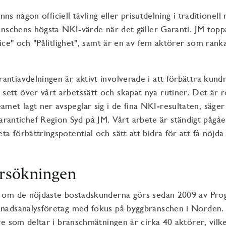
inns någon officiell tävling eller prisutdelning i traditionel
nschens högsta NKI-värde när det gäller Garanti. JM topp
ice" och "Pålitlighet", samt är en av fem aktörer som rank
arantiavdelningen är aktivt involverade i att förbättra kund
 sett över vårt arbetssätt och skapat nya rutiner. Det är ro
amet lagt ner avspeglar sig i de fina NKI-resultaten, säge
antichef Region Syd på JM. Vårt arbete är ständigt pågåe
leta förbättringspotential och sätt att bidra för att få nöjd
rsökningen
om de nöjdaste bostadskunderna görs sedan 2009 av Prog
adsanalysföretag med fokus på byggbranschen i Norden. 
e som deltar i branschmätningen är cirka 40 aktörer, vilk