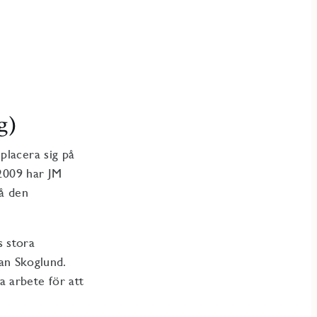
g)
placera sig på
2009 har
JM
å den
s stora
an Skoglund.
a arbete för att