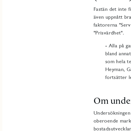
Fastän det inte f
även uppnått bra
faktorerna "Serv
"Prisvärdhet".
- Alla på g
bland annat
som hela te
Heyman, Gar
fortsätter 
Om unde
Undersökningen 
oberoende markn
bostadsutvecklar