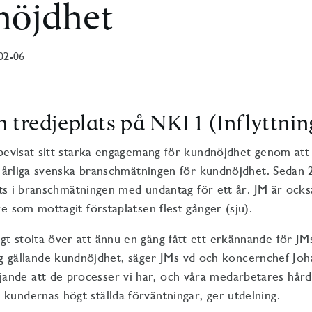
nöjdhet
02-06
 tredjeplats på NKI 1 (Inflyttnin
bevisat sitt starka engagemang för kundnöjdhet genom att 
 årliga
svenska branschmätning
en
för
kundnöjdhet
.
Sedan 
lats i branschmätningen
med undantag för ett år
.
JM är ocks
re som mottagit förstaplatsen
f
lest gånger (sju).
digt stolta över att ännu en gång fått ett erkännande för JM
 gällande kundnöjdhet, säger JMs vd och koncernchef Joh
jande att de processer vi har, och våra medarbetares hård
ll kundernas högt ställda förväntningar, ger utdelning.