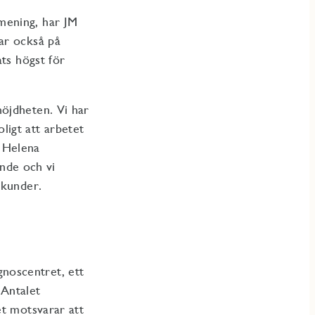
l mening, har JM
ar också på
ats högst för
nöjdheten. Vi har
ligt att arbetet
r Helena
nde och vi
a kunder.
noscentret, ett
Antalet
et motsvarar att