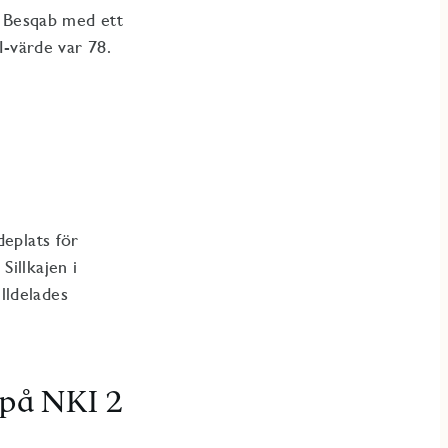
ll Besqab med ett
-värde var 78.
deplats för
illkajen i
lldelades
 på NKI 2