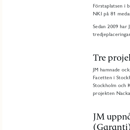
Förstaplatsen i 
NKI på 81 meda
Sedan 2009 har J
tredjeplaceringa
Tre proje
JM hamnade också
Facetten i Stock
Stockholm och K
projekten Nacka
JM uppnå
(Garanti