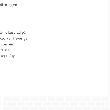
 mätningen.
är fokuserad på
torter i Sverige,
r som en
a 1 900
Large Cap.