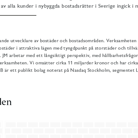
av alla kunder i nybyggda bostadsrätter i Sverige ingick i
ande utvecklare av bostäder och bostadsområden. Verksamheten 
städer i attraktiva lägen med tyngdpunkt på storstäder och tillväx
 JM arbetar med ett långsiktigt perspektiv, med hållbarhetsfrågo
verksamheten. Vi omsätter cirka 11 miljarder kronor och har cirk
B är ett publikt bolag noterat på Nasdaq Stockholm, segmentet 
den