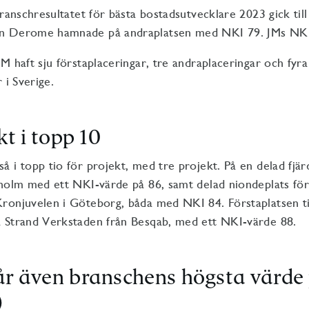
branschresultatet för bästa bostadsutvecklare 2023 gick ti
n Derome hamnade på andraplatsen med NKI 79. JMs NKI
M haft sju förstaplaceringar, tre andraplaceringar och fyra
r i Sverige.
kt i topp 10
 i topp tio för projekt, med tre projekt. På en delad fjär
holm med ett NKI-värde på 86, samt delad niondeplats för S
ronjuvelen i Göteborg, båda med NKI 84. Förstaplatsen ti
 Strand Verkstaden från Besqab, med ett NKI-värde 88.
r även branschens högsta värde
)