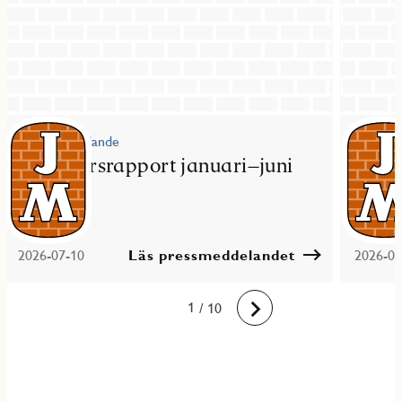
Pressmeddelande
Pressme
JM delårsrapport januari–juni
JM fö
2026
bost
2026-07-10
Läs pressmeddelandet
2026-06
10
1
2
3
4
5
6
7
8
9
/ 10
Framåt