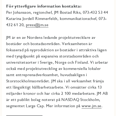
För ytterligare information kontakta:
Per Johansson, regionchef, JM Bostad Riks, 073-432 53 44
Katarina Jordell Rimmerfeldt, kommunikationschef, 073-
432 61 20,
press@jm.se
JM är en av Nordens ledande projektutvecklare av
bostäder och bostadsområden. Verksamheten är
fokuserad på nyproduktion av bostäder i attraktiva lägen
med tyngdpunkt på expansiva storstadsområden och
universitetsorter i Sverige, Norge och Finland. Vi arbetar
också med projektutveckling av kommersiella lokaler
samt entreprenadverksamhet, huvudsakligen i
Storstockholmsområdet. JM ska i all verksamhet främja
ett långsiktigt hållbarhetsarbete. Vi omsätter cirka 13
miljarder kronor och har cirka 2 100 medarbetare. JM AB
är ett publikt bolag noterat på NASDAQ Stockholm,
segmentet Large Cap. Mer information på
www.jm.se
.