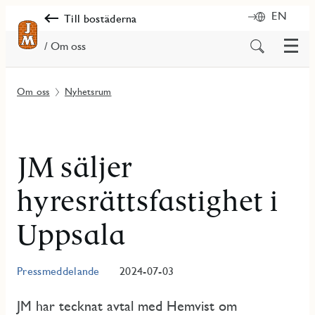
EN
Till bostäderna
Meny
Sök
/ Om oss
på
innehåll
Om oss
Nyhetsrum
JM säljer
hyresrättsfastighet i
Uppsala
Pressmeddelande
2024-07-03
JM har tecknat avtal med Hemvist om