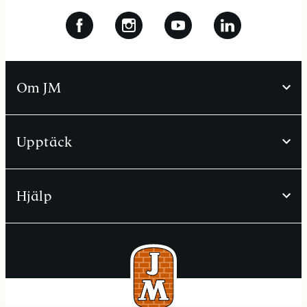
Om JM
Upptäck
Hjälp