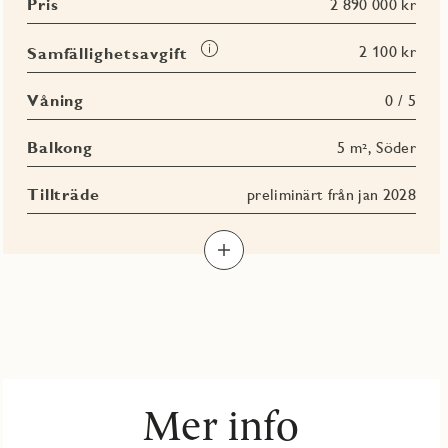
Pris
2 890 000 kr
Läs
2 100 kr
Samfällighetsavgift
mer
om
Våning
0 / 5
Samfällighetsavgift
Balkong
5 m², Söder
Tillträde
preliminärt från jan 2028
Mer info