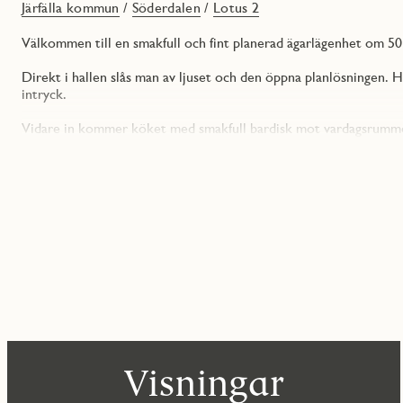
Järfälla kommun
/
Söderdalen
/
Lotus 2
Välkommen till en smakfull och fint planerad ägarlägenhet om 50
Direkt i hallen slås man av ljuset och den öppna planlösningen. H
intryck.
Vidare in kommer köket med smakfull bardisk mot vardagsrummet 
inbjuder till samvaro. Köket är modernt och funktionellt med slät
utrustning, inklusive induktionshäll, ugn, integrerad diskmaskin 
trivsam plats för matlagning.
Vardagsrummet är lätt att möblera och rymmer både soffgrupp oc
rum stora delar av året och skapar en fin förlängning av bostaden
Sovrummet är generöst och erbjuder plats för både dubbelsäng oc
klädkammare/förråd.
Badrummet är smakfullt inrett med grått kvadratiskt klinkergolv 
kombimaskin, arbetsbänk samt praktisk förvaring i kommod och 
Genomgående återfinns vitmålade väggar och ett stilrent trägolv
Visningar
Med en ägarlägenhet får du full äganderätt och stor frihet i ett