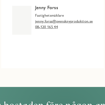
Jenny Forss
samt och familjevänligt område med närhet till grönområden,
tånd finns Jakobsbergs centrum med pendeltåg, service,
Fastighetsmäklare
jenny.forss@svensknyproduktion.se
08-120 165 44