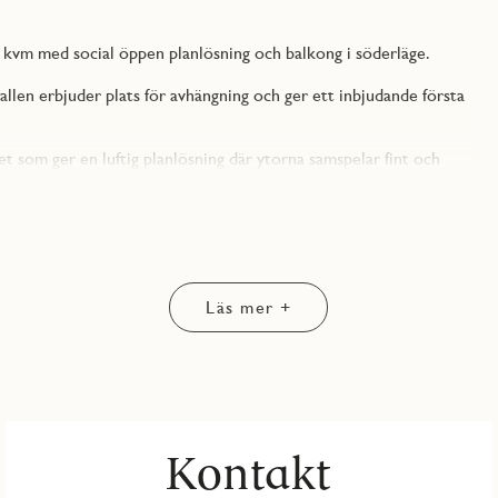
 kvm med social öppen planlösning och balkong i söderläge.
allen erbjuder plats för avhängning och ger ett inbjudande första
som ger en luftig planlösning där ytorna samspelar fint och
a vita luckor, bänkskiva i grå laminat och god maskinell
och kombinerad kyl/frys. Här finns gott om arbetsyta och en
h matplats. Härifrån nås bostadens balkong som ger ett extra
.
Läs mer +
h arbetshörna. Härifrån har man även tillgång till bostadens
och vita stående kakelplattor på väggarna. Här finns dusch,
väggskåp.
 i ljus ek som ger bostaden en modern och enhetlig känsla.
Kontakt
 nyproducerat hem med hög standard och lågt underhållsbehov.