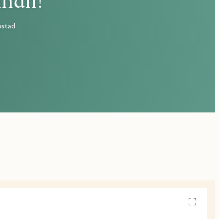
nnan!
ostad
Se
alla