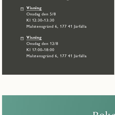
Visning
Här bor du i det nya och växande området Söderdalen – ett triv
onsdag den 5/8
parker och ett brett utbud av fritidsaktiviteter. På bekvämt avs
restauranger och handel, samt Barkarby handelsplats.
Kl 12:30-13:30
Malstensgränd 6, 177 41 Järfälla
Visning
onsdag den 12/8
Kl 17:00-18:00
Malstensgränd 6, 177 41 Järfälla