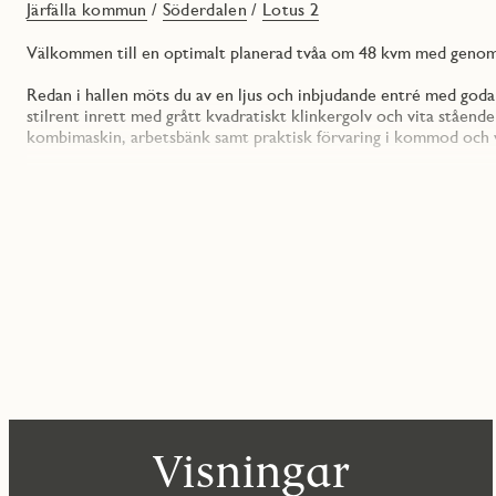
Järfälla kommun
/
Söderdalen
/
Lotus 2
Välkommen till en optimalt planerad tvåa om 48 kvm med genomg
Redan i hallen möts du av en ljus och inbjudande entré med god
stilrent inrett med grått kvadratiskt klinkergolv och vita ståen
kombimaskin, arbetsbänk samt praktisk förvaring i kommod och 
Vidare in i bostaden öppnar kök och vardagsrum upp sig i en luft
luckor, bänkskiva och bakkantslist i grå laminat samt god maskine
och kombinerad kyl/frys. Här finns gott om arbetsytor och plats fö
Vardagsrummet erbjuder generösa ytor för både soffgrupp och m
väster som blir en trevlig förlängning av hemmet.
Sovrummet är rofyllt och rymligt med plats för dubbelsäng samt
Genomgående präglas bostaden av ljusa, vitmålade väggar och ett 
intryck.
Med en ägarlägenhet får du full äganderätt och stor frihet i ett
Visningar
Här bor du i det nya och växande området Söderdalen – ett triv
parker och ett brett utbud av fritidsaktiviteter. På bekvämt avs