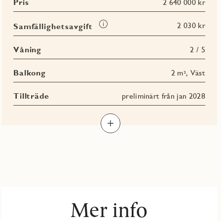
Pris
2 640 000 kr
Läs
2 030 kr
Samfällighetsavgift
mer
om
Våning
2 / 5
Samfällighetsavgift
Balkong
2 m², Väst
Tillträde
preliminärt från jan 2028
Mer info