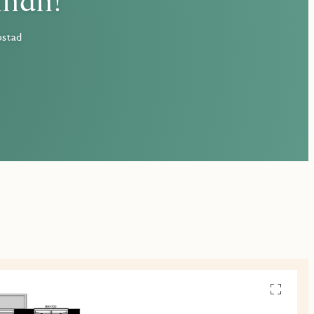
nnan!
ostad
Se
alla