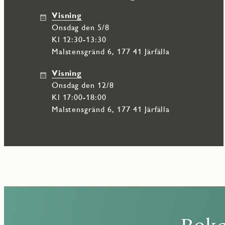
restauranger och handel, samt Barkarby handelsplats.
Visning
Ett modernt och bekvämt boende som passar lika bra för singelhu
onsdag den 5/8
Kl 12:30-13:30
Malstensgränd 6, 177 41 Järfälla
Visning
onsdag den 12/8
Kl 17:00-18:00
Malstensgränd 6, 177 41 Järfälla