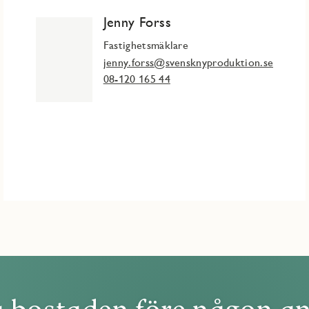
Jenny Forss
shållet som för paret.
Fastighetsmäklare
jenny.forss@svensknyproduktion.se
08-120 165 44