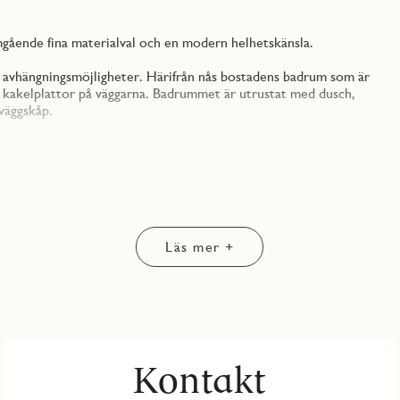
ående fina materialval och en modern helhetskänsla.
a avhängningsmöjligheter. Härifrån nås bostadens badrum som är
de kakelplattor på väggarna. Badrummet är utrustat med dusch,
väggskåp.
ig planlösning. Köket är modernt och funktionellt med släta vita
ll utrustning, inklusive induktionshäll, ugn, integrerad diskmaskin
r matlagning i en delvis avskild miljö.
atplats. Från vardagsrummet nås bostadens spanska balkong i
Läs mer +
 kompletteras av en praktisk klädkammare/förråd.
stilrent trägolv i ljus ek som skapar ett enhetligt och modernt
 nyproducerat hem med hög standard och lågt underhållsbehov.
Kontakt
samt och familjevänligt område med närhet till grönområden,
tånd finns Jakobsbergs centrum med pendeltåg, service,