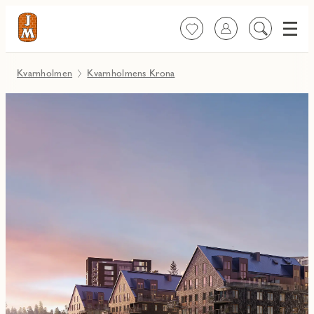
Meny
Favoriter
Logga in
Sök
på
innehåll
Kvarnholmen
Kvarnholmens Krona