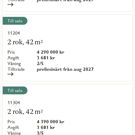
Till salu
11204
Läs
mer
2 rok, 42 m²
om
objekt
Pris
4 290 000 kr
{objectNumber}
Avgift
3 681 kr
Våning
2/5
Tillträde
preliminärt från aug 2027
Till salu
11304
Läs
mer
2 rok, 42 m²
om
objekt
Pris
4 390 000 kr
{objectNumber}
Avgift
3 681 kr
Våning
3/5