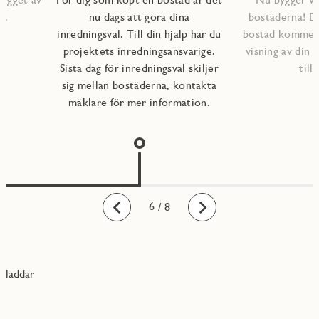
s.
nu dags att göra dina
bostäderna! D
inredningsval. Till din hjälp har du
bostad kommer a
projektets inredningsansvarige.
visning av din 
Sista dag för inredningsval skiljer
till
sig mellan bostäderna, kontakta
mäklare för mer information.
1
2
3
4
5
6
7
8
/ 8
Bakåt
Framåt
laddar