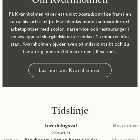
På Kvarnholmen växer ett unikt bostadsområde fram i en
kulturhistorisk miljö. Här blandas moderna bostäder och
arbetsplatser med skolor, närservice och restauranger i
en avslappnad skärgårdskänsla – endast 15 minuter från
stan. Kvarnholmen bjuder även på milsvid utsikt och du
har aldrig mer än 200 meter ner till vattnet.
Läs mer om Kvarnholmen
Tidslinje
Inredningsval
Bostäderna 
2026-04-29
bygget av
För dig som köpt en bostad är det
Nu bygger vi 