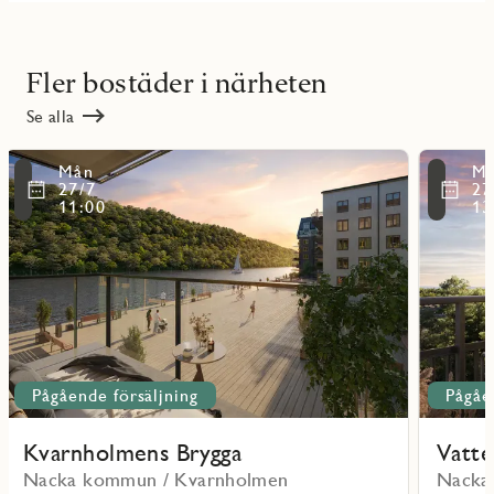
Fler bostäder i närheten
Se alla
Läs
Läs
Mån
M
mer
mer
ritmarkering
Favoritmarker
27/7
27
om
om
11:00
13
Kvarnholmens
Vattentor
Brygga
Västra
Pågående försäljning
Pågåe
Kvarnholmens Brygga
Vatte
Nacka kommun / Kvarnholmen
Nacka