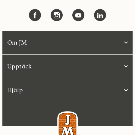
Om JM
Upptäck
Hjälp