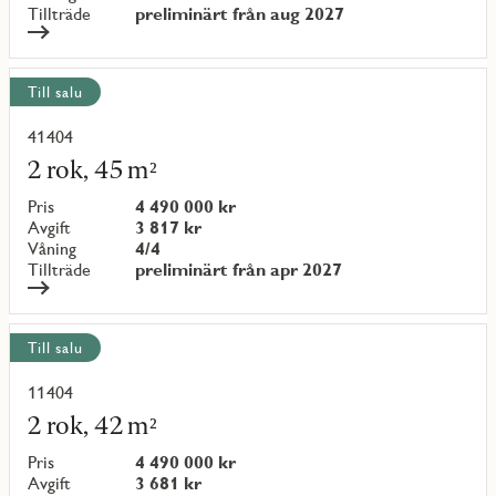
Tillträde
preliminärt från aug 2027
Till salu
41404
Läs
mer
2 rok, 45 m²
om
objekt
Pris
4 490 000 kr
{objectNumber}
Avgift
3 817 kr
Våning
4/4
Tillträde
preliminärt från apr 2027
Till salu
11404
Läs
mer
2 rok, 42 m²
om
objekt
Pris
4 490 000 kr
{objectNumber}
Avgift
3 681 kr