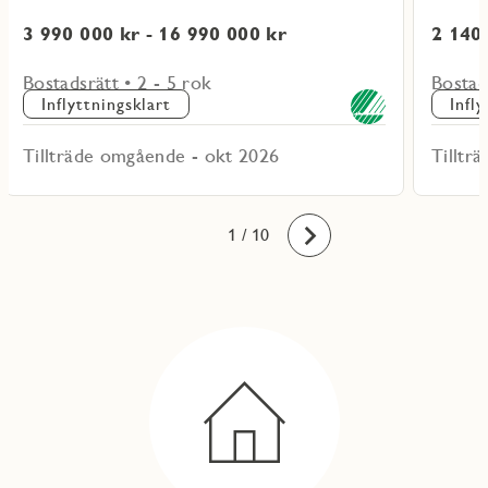
3 990 000 kr - 16 990 000 kr
2 140 
Bostadsrätt • 2 - 5 rok
Bostad
Inflyttningsklart
Infl
Tillträde omgående - okt 2026
Tilltr
10
1
2
3
4
5
6
7
8
9
/ 10
Framåt