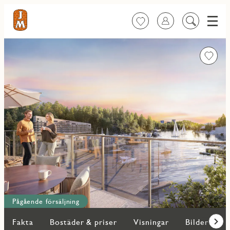
Meny
Favoriter
Logga in
Sök
på
innehåll
Favorit
Pågående försäljning
Fakta
Bostäder & priser
Visningar
Bilder
O
Fram