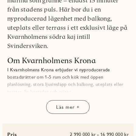
marina som granne – endast 15 minuter
från stadens puls. Här bor du i en
nyproducerad lägenhet med balkong,
uteplats eller terrass i ett exklusivt läge på
Kvarnholmens södra kaj intill
Svindersviken.
Om Kvarnholmens Krona
I Kvarnholmens Krona erbjuder vi nyproducerade
bostadsrätter om 1-5 rum och kök med öppen
planlösning, stora ljusinsläpp och balkong, uteplats eller
terrass.
Se bostäder och priser.
Kvarteret omfattar totalt 96 bostäder fördelade på tre
Läs mer +
gavelhus och ett lamellhus som ligger längs Södra Vägen
på Kvarnholmen. Kvarnholmens Krona har tre privata
innergårdar i skönt söderläge som öppnar sig mot
Svindersviken. Här finns gräsmattor, grönska, lekplats och
Pris
2 990 000 kr - 16 990 000 kr