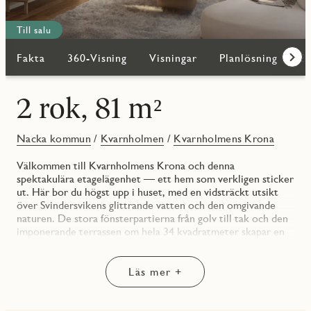
Till salu
Fakta
360-Visning
Visningar
Planlösning
Bi
Fram
2 rok, 81 m²
Nacka kommun
/
Kvarnholmen
/
Kvarnholmens Krona
Välkommen till Kvarnholmens Krona och denna
spektakulära etagelägenhet — ett hem som verkligen sticker
ut. Här bor du högst upp i huset, med en vidsträckt utsikt
över Svindersvikens glittrande vatten och den omgivande
naturen. De stora fönsterpartierna från golv till tak och den
imponerande terrassen om hela 34 kvadratmeter skapar en
boendemiljö som är lika ljus som den är inspirerande.
Entrén är generös och välkomnande med gott om plats för
Läs mer +
avhängning och förvaring i både klädkammare och
skjutdörrsgarderober. Härifrån leds du vidare in i det öppna
vardagsrummet och köket — en social yta där ljuset flödar