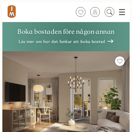
Meny
Favoriter
Logga in
Sök
på
innehåll
Boka bostaden före någon annan
Läs mer om hur det funkar att boka bostad
Favorit