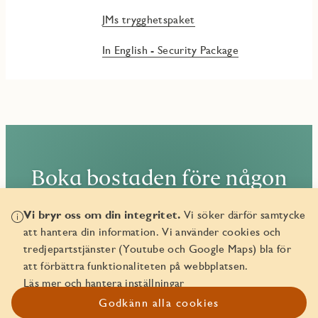
JMs trygghetspaket
In English - Security Package
Boka bostaden före någon
annan!
Vi bryr oss om din integritet.
Vi söker därför samtycke
att hantera din information. Vi använder cookies och
Den här bostaden går att boka. Läs mer om hur det funkar
tredjepartstjänster (Youtube och Google Maps) bla för
att boka bostad hos JM.
att förbättra funktionaliteten på webbplatsen.
Läs mer och hantera inställningar
Boka bostaden
Godkänn alla cookies