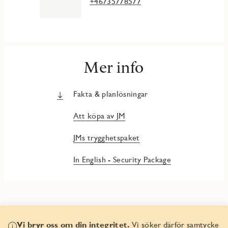
+46735778577
Mer info
Fakta & planlösningar
Att köpa av JM
JMs trygghetspaket
In English - Security Package
Vi bryr oss om din integritet.
Vi söker därför samtycke