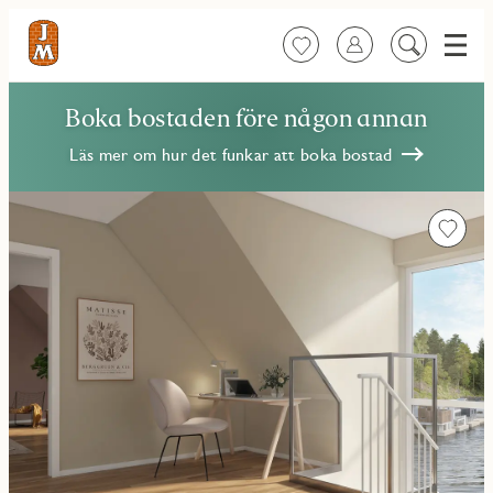
Meny
Favoriter
Logga in
Sök
på
innehåll
Boka bostaden före någon annan
Läs mer om hur det funkar att boka bostad
Favorit