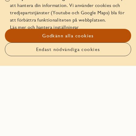
att hantera din information. Vi använder cookies och
Boka bostaden före någon
tredjepartstjänster (Youtube och Google Maps) bla för
att förbättra funktionaliteten på webbplatsen.
annan!
Läs mer och hantera inställningar
Godkänn alla cookies
Den här bostaden går att boka. Läs mer om hur det funkar
att boka bostad hos JM.
Endast nödvändiga cookies
Anmäl intresse
Boka bostaden
Planlösning
Solstudie
Balkongutsikt