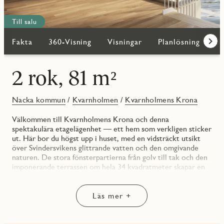
Till salu
Fakta
360-Visning
Visningar
Planlösning
Bi
Fram
2 rok, 81 m²
Nacka kommun
/
Kvarnholmen
/
Kvarnholmens Krona
Välkommen till Kvarnholmens Krona och denna
spektakulära etagelägenhet — ett hem som verkligen sticker
ut. Här bor du högst upp i huset, med en vidsträckt utsikt
över Svindersvikens glittrande vatten och den omgivande
naturen. De stora fönsterpartierna från golv till tak och den
imponerande terrassen om hela 34 kvadratmeter skapar en
boendemiljö som är lika ljus som den är inspirerande.
Entrén är generös och välkomnande med gott om plats för
Läs mer +
avhängning och förvaring i både klädkammare och
skjutdörrsgarderober. Härifrån leds du vidare in i det öppna
vardagsrummet och köket — en social yta där ljuset flödar