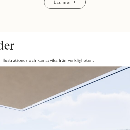
Läs mer +
na skjutdörrsgarderober med fin förvaringsplats.
akel på väggarna och grått klinkergolv. Här hittar du
fällda spotlights i taket. Det större badrummet är praktiskt
du har dessutom möjlighet att sätta in ett badkar.
-stavs ekparketten och fönsterbänkar i grå natursten, ger
der
skapar en fräsch bas och ger dig möjlighet att sätta din
 illustrationer och kan avvika från verkligheten.
holm. Här har du närhet till allt du behöver – från matbutiker,
munikationer, där bussarna tar dig till Slussen på bara 15
 men omgiven av natur och hav. Missa inte chansen att bli en del
 plats där du verkligen kan känna dig hemma.