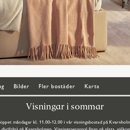
ng
Bilder
Fler bostäder
Karta
Visningar i sommar
 öppet måndagar kl. 11.00-12.00 i vår visningsbostad på Kvarnholm
g därifrån) på Kvarnholmen. Visningspersonal finns på plats, välko