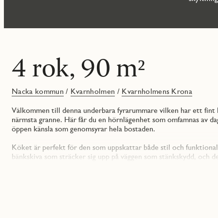
4 rok, 90 m²
Nacka kommun
/
Kvarnholmen
/
Kvarnholmens Krona
Välkommen till denna underbara fyrarummare vilken har ett fint l
närmsta granne. Här får du en hörnlägenhet som omfamnas av dagslj
öppen känsla som genomsyrar hela bostaden.
Köket är perfekt för den som uppskattar både stil och funktional
bänkskiva som sträcker sig upp på väggen som stänkskydd, och de 
enheter och helintegrerad diskmaskin, gör köket både vackert oc
Vardagsrummet är både rymligt och inbjudande – här finns gott om
perfekta platsen för både mysiga hemmakvällar och sociala samm
sovrummen för att skapa ännu mer yta i vardagsrummet. Den söd
på härliga stunder med den stilla havsutsikten som du aldrig tröt