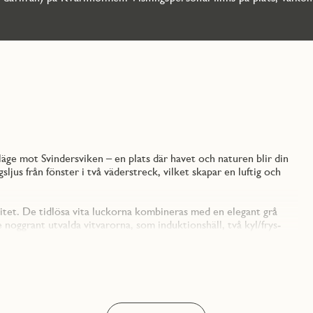
äge mot Svindersviken – en plats där havet och naturen blir din
us från fönster i två väderstreck, vilket skapar en luftig och
itet. De tidlösa vita luckorna kombineras med en elegant grå
noggrant utvalda vitvarorna, som induktionshäll, två kyl/frys-
h praktiskt.
 plats för både matbord och soffgrupp, vilket gör det till den
ankomster. Här kan du också välja bort en vägg mot ett av
ervända balkongen, som nås direkt från vardagsrummet, bjuder
tnar på.