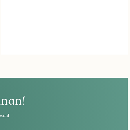
nnan!
ostad