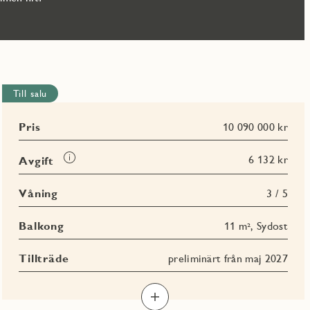
Till salu
Pris
10 090 000 kr
Läs
6 132 kr
Avgift
mer
om
Våning
3 / 5
Avgift
Balkong
11 m², Sydost
Tillträde
preliminärt från maj 2027