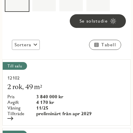
Se solstudie
Sortera
Tabell
Visa
Till salu
alla
objekt
12102
Läs
mer
2 rok, 49 m²
om
objekt
Pris
3 840 000 kr
{objectNumber}
Avgift
4 170 kr
Våning
11/25
Tillträde
preliminärt från apr 2029