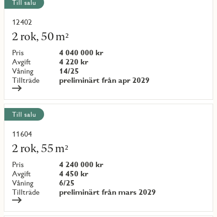
Till salu
12402
Läs
mer
2 rok, 50 m²
om
objekt
Pris
4 040 000 kr
{objectNumber}
Avgift
4 220 kr
Våning
14/25
Tillträde
preliminärt från apr 2029
Till salu
11604
Läs
mer
2 rok, 55 m²
om
objekt
Pris
4 240 000 kr
{objectNumber}
Avgift
4 450 kr
Våning
6/25
Tillträde
preliminärt från mars 2029