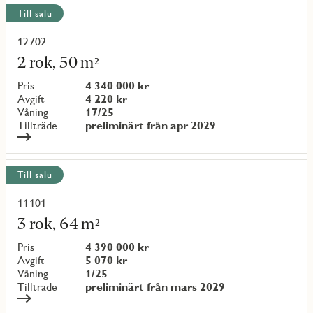
Till salu
12702
Läs
mer
2 rok, 50 m²
om
objekt
Pris
4 340 000 kr
{objectNumber}
Avgift
4 220 kr
Våning
17/25
Tillträde
preliminärt från apr 2029
Till salu
11101
Läs
mer
3 rok, 64 m²
om
objekt
Pris
4 390 000 kr
{objectNumber}
Avgift
5 070 kr
Våning
1/25
Tillträde
preliminärt från mars 2029