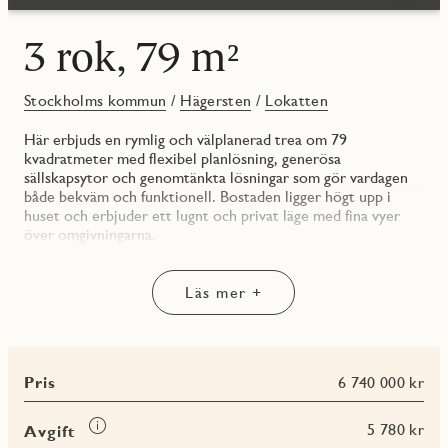
3 rok, 79 m²
Stockholms kommun
/
Hägersten
/
Lokatten
Här erbjuds en rymlig och välplanerad trea om 79
kvadratmeter med flexibel planlösning, generösa
sällskapsytor och genomtänkta lösningar som gör vardagen
både bekväm och funktionell. Bostaden ligger högt upp i
huset och erbjuder ett lugnt och privat läge med fina vyer
över omgivningarna.
Planlösningen är utformad för att passa många olika
livssituationer. Det separata köket om 17 kvadratmeter
erbjuder gott om arbetsytor, smart förvaring och plats för en
Läs mer +
stor matgrupp där familj och vänner kan samlas. Intill ligger
vardagsrummet om 18 kvadratmeter som bjuder in till både
avkoppling och sociala tillställningar. Tillsammans skapar
rummen en härlig balans mellan öppna sociala ytor och
Pris
6 740 000 kr
tydligt avgränsade funktioner.
Från bostaden nås en trivsam balkong som blir en naturlig
förlängning av hemmet under årets varmare månader. Här
Läs
5 780 kr
Avgift
finns plats för både sittgrupp och odlingar, perfekt för
mer