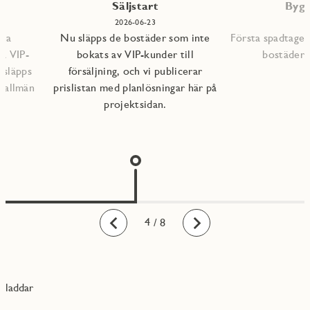
P
Säljstart
Bygg
2026-06-23
mna
Nu släpps de bostäder som inte
Första spadtaget
ra VIP-
bokats av VIP-kunder till
bostädern
 släpps
försäljning, och vi publicerar
l allmän
prislistan med planlösningar här på
projektsidan.
1
2
3
4
5
6
7
8
/ 8
Bakåt
Framåt
laddar