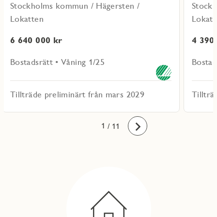
Stockholms kommun / Hägersten /
Stockh
Lokatten
Lokatt
6 640 000 kr
4 390
Bostadsrätt • Våning 1/25
Bostad
Tillträde preliminärt från mars 2029
Tilltr
10
11
1
2
3
4
5
6
7
8
9
/ 11
Framåt