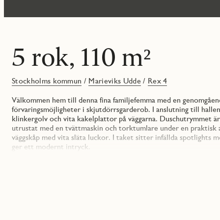
5 rok, 110 m²
Stockholms kommun
/
Marieviks Udde
/
Rex 4
Välkommen hem till denna fina familjefemma med en genomgående f
förvaringsmöjligheter i skjutdörrsgarderob. I anslutning till hall
klinkergolv och vita kakelplattor på väggarna. Duschutrymmet ä
utrustat med en tvättmaskin och torktumlare under en praktisk a
väggskåp med vita släta luckor. I taket sitter infällda spotlight
ger ett modernt intryck.
Vidare in i bostaden slås du av stora sociala umgängesytor. Vard
och sociala tillställningar.
I bostaden finns fyra sovrum varav tre är placerade bredvid var
dubbelsäng och förvaring i skjutdörrsgerderob. Härifrån nås äve
Övriga sovrum är 11, 9 respektive 8 kvm. Sovrummet som är 11 