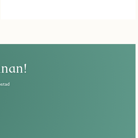
nnan!
ostad