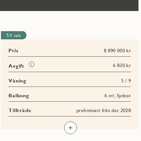
Till salu
Pris
8 890 000 kr
Läs
6 830 kr
Avgift
mer
om
Våning
5 / 9
Avgift
Balkong
6 m², Sydost
Tillträde
preliminärt från dec 2028