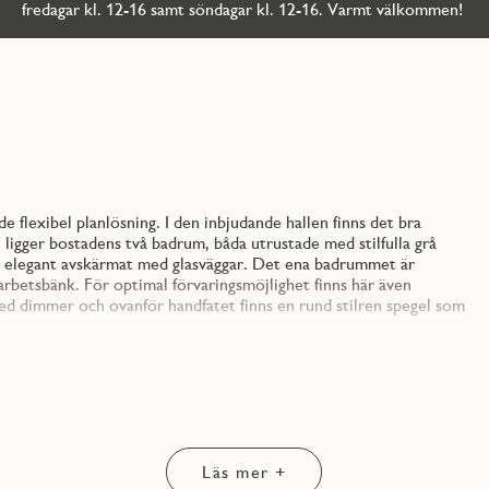
fredagar kl. 12-16 samt söndagar kl. 12-16. Varmt välkommen!
lexibel planlösning. I den inbjudande hallen finns det bra
en ligger bostadens två badrum, båda utrustade med stilfulla grå
r elegant avskärmat med glasväggar. Det ena badrummet är
rbetsbänk. För optimal förvaringsmöjlighet finns här även
s med dimmer och ovanför handfatet finns en rund stilren spegel som
agsrummet är lätt att möblera och perfekt för både avkoppling
andra. Master bedroom är ca 14 kvm med gott om plats för
n bostadens balkong som är belägen mot föreningens innergård.
kvm går att välja bort om man önskar större umgängesytor.
Läs mer +