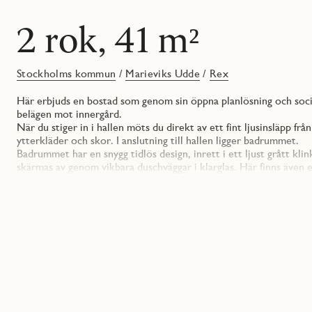
2 rok, 41 m²
Stockholms kommun
/
Marieviks Udde
/
Rex
Här erbjuds en bostad som genom sin öppna planlösning och socia
belägen mot innergård.
När du stiger in i hallen möts du direkt av ett fint ljusinsläpp 
ytterkläder och skor. I anslutning till hallen ligger badrummet.
Badrummet har en snygg tidlös design, inrett i ett ljust grått kl
skärmas av genom vikbara duschväggar i klarglas. Här finns även
arbetsbänk. För optimal förvaringsmöjlighet finns här även väggskå
dimmer och ovanför handfatet finns en rund stilren spegel som g
Vidare in finner du köket som ligger i en öppen planlösning mo
släta luckor och en bänkskiva samt bakkantslist i kompositsten.
arbetsljus. Väggskåpen är handtagslösa vilket skapar en stilren kä
utrustat med moderna vitvaror från Electrolux. Här finns kyl/fry
allt som behövs för en lyckad matlagning.
Vardagsrummet är lätt att möblera och rymmer många gäster. Fr