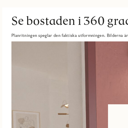
belägen mot föreningens upphöjda innergård.
Sovrummet erbjuder gott om plats för en säng och har en även tv
Se bostaden i 360 gra
Med modern och stilren färgsättning, fina och genomtänkta materi
golvet är en trestavsparkett i ljuspigmenterad mattlackerad ek. S
egna tillval, till en kostnad, ger dig chansen att sätta din perso
Planritningen speglar den faktiska utformningen. Bilderna är
kan du verkligen få drömmarnas lägenhet med både stil och funkti
Som boende i kvarteret Rex har du också tillgång till två gemens
för trevliga middagar
Med närhet till service, kommunikationer och cykelstråk är det l
erbjuda.