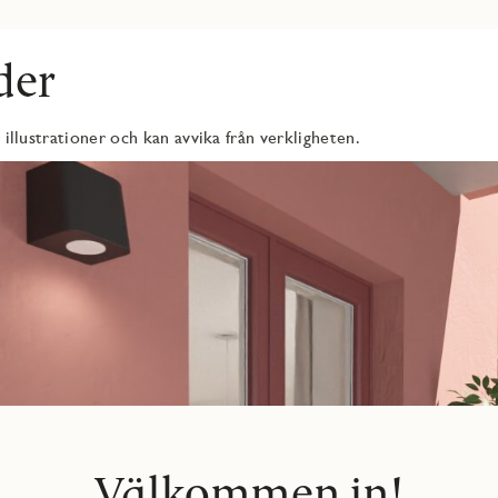
å garderober och ett linneskåp för förvaring.
der
alval presenteras JM Original. Här är väggarna målade i vitt och
amtliga innerdörrar är släta och massiva. Möjligheten att göra
nliga prägel på hemmet och skapa det perfekta boendet för dig. Här
 illustrationer och kan avvika från verkligheten.
on i fokus.
amma takgårdar. Här kan du njuta av olika sittplatser, utemöbler
ätt att ta sig runt och upptäcka allt som omgivningen har att
Välkommen in!