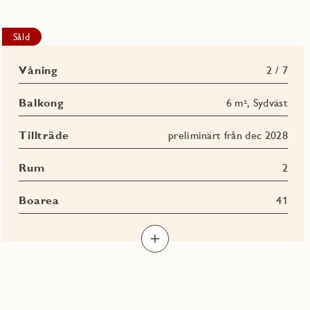
Såld
Våning
2 / 7
Balkong
6 m², Sydväst
Tillträde
preliminärt från dec 2028
Rum
2
Boarea
41