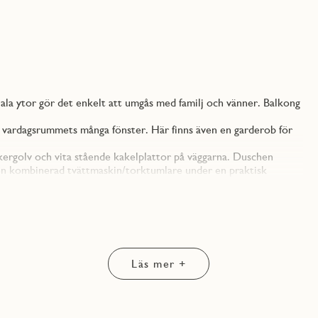
la ytor gör det enkelt att umgås med familj och vänner. Balkong
från vardagsrummets många fönster. Här finns även en garderob för
inkergolv och vita stående kakelplattor på väggarna. Duschen
 en kombinerad tvättmaskin/torktumlare under en praktisk
p med vita släta luckor. I taket sitter infällda spotlights med
er ett modernt intryck.
t vardagsrummet. Köket levereras från Vedum och inreds med vita
 Under överskåpen sitter en LED-list med dimmer som ger ett bra
nsla. Lådor och högskåp har rostfria handtag. Köket är fullt
Läs mer +
s, induktionshäll, inbyggnadsugn, mikro och integrerad diskmaskin,
ån vardagsrummet når du bostadens balkong. Balkongen är