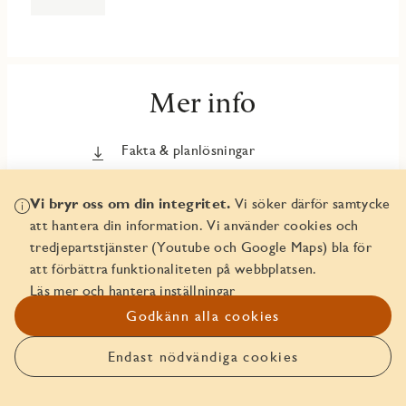
Mer info
Fakta & planlösningar
Bankerbjudande
Vi bryr oss om din integritet.
Vi söker därför samtycke
att hantera din information. Vi använder cookies och
Om Marieviks Udde
tredjepartstjänster (Youtube och Google Maps) bla för
Att köpa nyproduktion från JM
att förbättra funktionaliteten på webbplatsen.
Läs mer och hantera inställningar
Trygghetspaket
Godkänn alla cookies
In English - Security Package
Endast nödvändiga cookies
Anmäl intresse