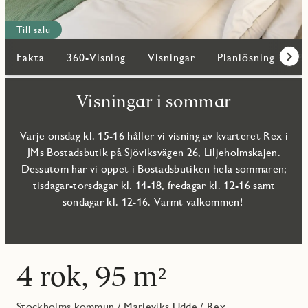
Till salu
Fakta
360-Visning
Visningar
Planlösning
Bi
Fram
Visningar i sommar
Varje onsdag kl. 15-16 håller vi visning av kvarteret Rex i
JMs Bostadsbutik på Sjöviksvägen 26, Liljeholmskajen.
Dessutom har vi öppet i Bostadsbutiken hela sommaren;
tisdagar-torsdagar kl. 14-18, fredagar kl. 12-16 samt
söndagar kl. 12-16. Varmt välkommen!
4 rok, 95 m²
Stockholms kommun
/
Marieviks Udde
/
Rex