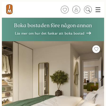
Meny
Favoriter
Logga in
Sök
på
innehåll
Boka bostaden före någon annan
Läs mer om hur det funkar att boka bostad
Favorit