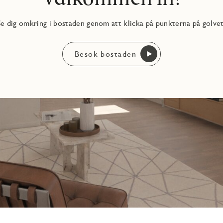
Se dig omkring i bostaden genom att klicka på punkterna på golvet
Besök bostaden