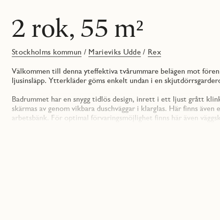
2 rok, 55 m²
Stockholms kommun
/
Marieviks Udde
/
Rex
Välkommen till denna yteffektiva tvårummare belägen mot förenin
ljusinsläpp. Ytterkläder göms enkelt undan i en skjutdörrsgarder
Badrummet har en snygg tidlös design, inrett i ett ljust grått kl
skärmas av genom vikbara duschväggar i klarglas. Här finns även
arbetsbänk. För optimal förvaringsmöjlighet finns här även väggskå
dimmer och ovanför handfatet finns en rund stilren spegel som g
Vardagsrummet och köket ligger i en öppen planlösning för opti
balkong som är belägen mot föreningens upphöjda innergård.
Köket levereras från Vedum och inreds med vita släta luckor och
överskåpen sitter en LED-list med dimmer som ger ett bra arbetsl
Lådor och högskåp har rostfria handtag. Köket är fullt utrustat m
induktionshäll, inbyggnadsugn, mikro och integrerad diskmaskin, 
Rymligt sovrum om ca 13 kvm med plats för dubbelsäng samt förv