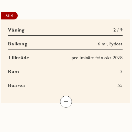
Såld
Våning
2 / 9
Balkong
6 m², Sydost
Tillträde
preliminärt från okt 2028
Rum
2
Boarea
55