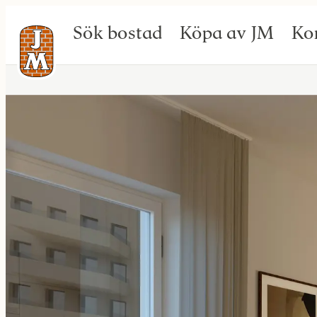
Sök bostad
Köpa av JM
Ko