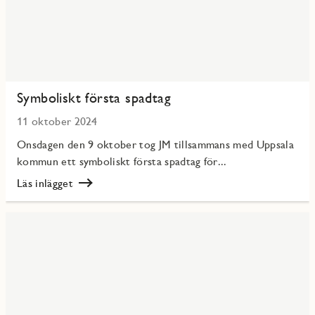
Symboliskt första spadtag
11 oktober 2024
Onsdagen den 9 oktober tog JM tillsammans med Uppsala
kommun ett symboliskt första spadtag för...
Läs inlägget
Läs
Symboliskt
första
spadtag