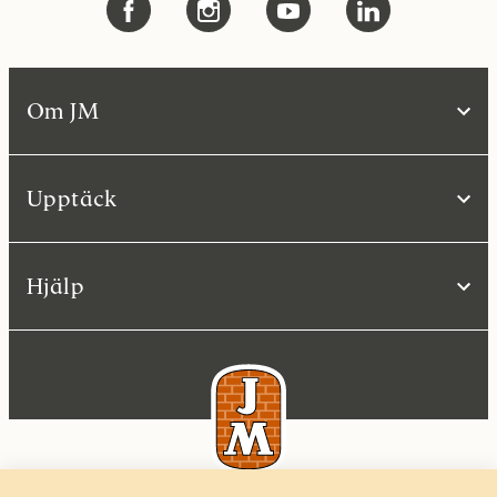
Om JM
Upptäck
Hjälp