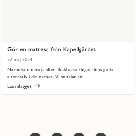
Gör en matresa från Kapellgärdet
22 maj 2024
Närhelst din mat- eller fikaklocka ringer finns goda
alternativ i din närhet. Vi snitslar en...
Läs inlägget
Läs
Gör
en
matresa
från
Kapellgärdet