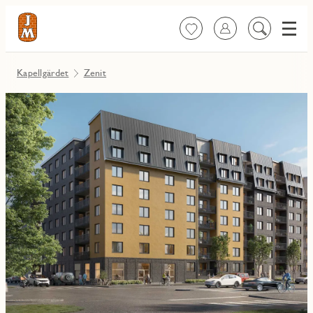
Meny
Favoriter
Logga in
Sök
på
innehåll
Kapellgärdet
Zenit