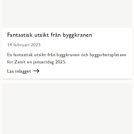
Fantastisk utsikt från byggkranen
14 februari 2025
En fantastisk utsikt från byggkranen och byggarbetsplatsen
för Zenit en januaridag 2025.
Läs inlägget
Läs
Fantastisk
utsikt
från
byggkranen