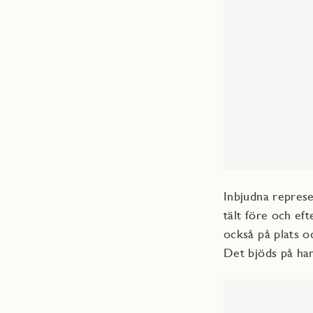
Inbjudna repres
tält före och ef
också på plats 
Det bjöds på ha