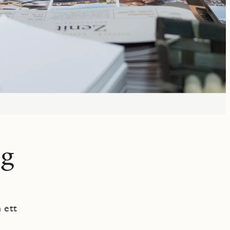
ag
 ett