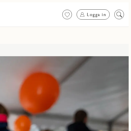
Logga in
Favoriter
Sök
på
innehål