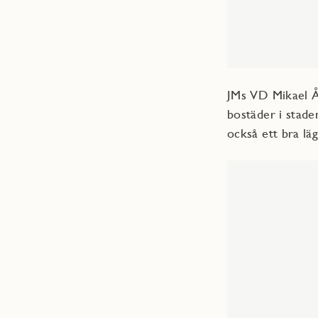
JMs VD Mikael Ås
bostäder i stade
också ett bra lä