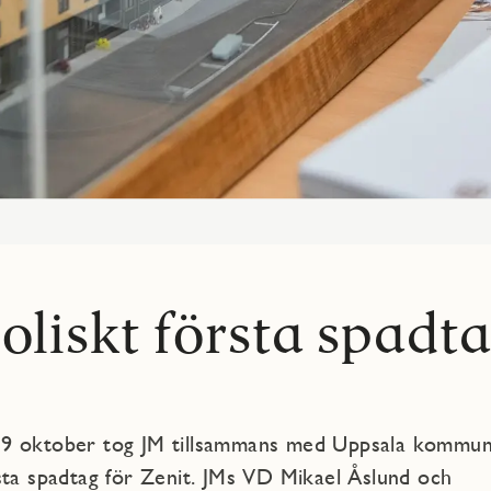
liskt första spadt
9 oktober tog JM tillsammans med Uppsala kommun
sta spadtag för Zenit. JMs VD Mikael Åslund och