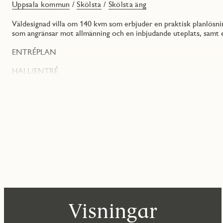
Uppsala kommun
/
Skölsta
/
Skölsta äng
Väldesignad villa om 140 kvm som erbjuder en praktisk planlösni
som angränsar mot allmänning och en inbjudande uteplats, samt e
ENTRÉPLAN
HALL/ENTRÉ
Innanför dörren känner du entréplanets golvvärme, som sprider tr
och förvaring i rymligt kapprum.
TVÄTTSTUGA
Praktisk tvättstuga med tvättmaskin och torktumlare från Electr
diskho. Här finns även huset värmepanna. Grått klinkergolv och vi
WC/DUSCH
WC/dusch med vitt kakel och grått klinker som ingår i JMs origin
Förvaring i kommod.
KÖK/VARDAGSRUM
Det generösa köket med köksö är en perfekt samlingsplats för hel
Visningar
med vänner. Köket har en modern inredning med släta skåpluckor 
med en matchande bakkantslist. En LED-list med dimmer ovanför b
Väggskåpen är handtagslösa för en stilren och rymlig känsla, me