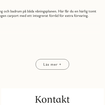
ng och badrum på båda våningsplanen. Här får du en härlig tomt
gen carport med ett integrerat förråd för extra förvaring.
ivsel från tå till topp. Välkomnande hall med grått klinkergolv
olux. Ovanför tvättutrustningen finns en praktisk arbetsbänk med
ta väggar ingår i JMs originalinredning.
Läs mer +
alinredning. Duschhörna med svängbara dörrar i klarglas.
a familjen och passar lika bra för läxläsning som för middagar
Kontakt
och en ljus bänkskiva som elegant sträcker sig upp längs väggen
änkskivan ger ett energisnålt och stämningsfullt arbetsljus.
dan lådor och bänkskåp är försedda med rostfria handtag. Köket är