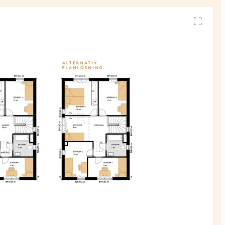
Se
alla
planskiss