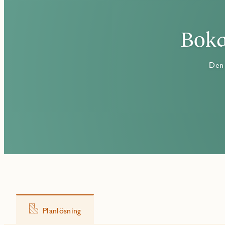
Sovrum med plats för enkelsäng och exempelvis skrivbord.
SOVRUM 4 – 9 kvm
Boka
Sovrum med plats för enkelsäng och exempelvis skrivbord.
BADRUM
Helkaklat badrum med vitt kakel och grått klinker samt badkar s
Den 
TOMT & UTEPLATS
Tomten erbjuder en härlig gräsmatta med ängssådd i slänter och
mysiga frukostar med familjen.
Ett fristående kallförråd för säsongsförvaring om 7 kvm samt car
Villorna är förberedda för solceller och laddstation för elbil.
I JMs originalinredning ingår vita väggar och trägolv som bryter a
Villorna ansluts till Telia öppen fiber - IP telefoni, digital-tv o
Planlösning