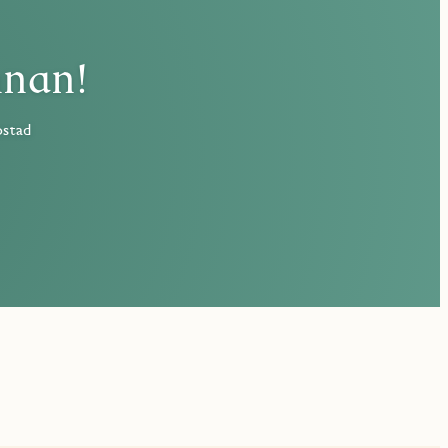
nnan!
ostad