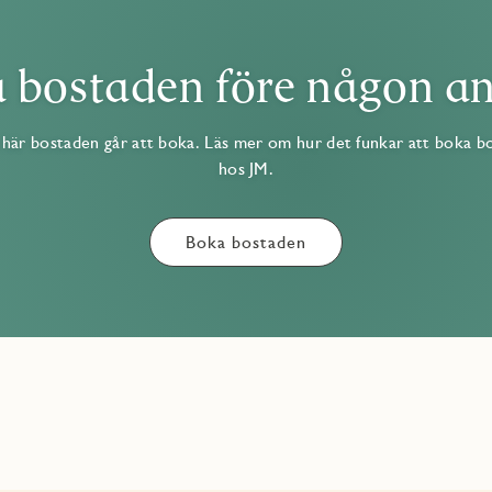
 bostaden före någon a
om ingår i JMs originalinredning. Förvaring i kommod.
här bostaden går att boka. Läs mer om hur det funkar att boka b
hos JM.
 angränsande mot tomtgräns samt en uteplats med trädäck för
Boka bostaden
port ingår. Asfalterad uppfart och marksten framför entréer.
v fint mot fönsterbänkar i grå kalksten.
ch internetuppkoppling via avtal som tecknas av dig som kund.