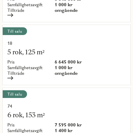
{objectNumber}
Samfällighetsavgift
1 000 kr
Tillträde
omgående
Till salu
18
Läs
mer
5 rok, 125 m²
om
objekt
Pris
6 645 000 kr
{objectNumber}
Samfällighetsavgift
1 000 kr
Tillträde
omgående
Till salu
74
Läs
mer
6 rok, 153 m²
om
objekt
Pris
7 595 000 kr
{objectNumber}
Samfällighetsavgift
1 400 kr