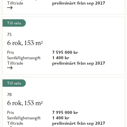
Tillträde
preliminärt från sep 2027
Till salu
75
Läs
mer
6 rok, 153 m²
om
objekt
Pris
7 595 000 kr
{objectNumber}
Samfällighetsavgift
1 400 kr
Tillträde
preliminärt från sep 2027
Till salu
78
Läs
mer
6 rok, 153 m²
om
objekt
Pris
7 995 000 kr
{objectNumber}
Samfällighetsavgift
1 400 kr
Tillträde
preliminärt från sep 2027