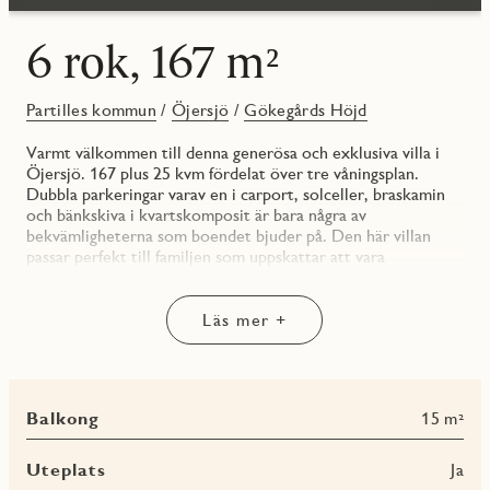
6 rok, 167 m²
Partilles kommun
/
Öjersjö
/
Gökegårds Höjd
Varmt välkommen till denna generösa och exklusiva villa i
Öjersjö. 167 plus 25 kvm fördelat över tre våningsplan.
Dubbla parkeringar varav en i carport, solceller, braskamin
och bänkskiva i kvartskomposit är bara några av
bekvämligheterna som boendet bjuder på. Den här villan
passar perfekt till familjen som uppskattar att vara
tillsammans och kunna bjuda in familj och vänner samtidigt
som husets storlek tillåter varje familjemedlem att ha sitt
eget utrymmet.
Läs mer +
Välkommen till vår största husmodell i Gökegårds Höjd.
Denna nyproducerade souterrängvilla i tre våningsplan om
167 kvm boyta plus 25 kvm biyta är designad för den
Balkong
15 m²
moderna familjen som värdesätter flexibilitet, komfort och
en hållbar livsstil, solceller och svanenmärkning är
självklarheter. Här bor ni bara tio minuter från centrala
Uteplats
Ja
Göteborg, men med naturen och Kåsjön på kort