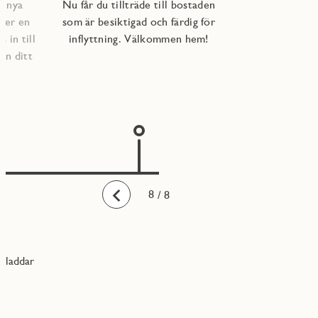
e nya
Nu får du tillträde till bostaden
per en
som är besiktigad och färdig för
 in till
inflyttning. Välkommen hem!
an ditt
1
2
3
4
5
6
7
8
/ 8
Bakåt
laddar