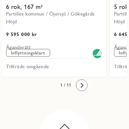
6 rok, 167 m²
5 rok
Partilles kommun / Öjersjö / Gökegårds
Partil
Höjd
Höjd
9 595 000 kr
6 645
Äganderätt
Ägande
Inflyttningsklart
Infl
Tillträde omgående
Tilltr
10
11
1
2
3
4
5
6
7
8
9
/ 11
Framåt