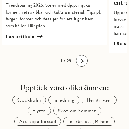
entré
Trendspaning 2026: toner med djup, mjuka
former, retrovibbar och taktila material. Tips på
Upptäck
färger, former och detaljer för ett lugnt hem
förvari
som håller i längden.
material
harmoni
Läs artikeln
Läs ar
10
11
12
13
14
15
16
17
18
19
20
21
22
23
24
25
26
27
28
29
1
2
3
4
5
6
7
8
9
/ 29
Framåt
Upptäck våra olika ämnen:
Stockholm
Inredning
Hemtrivsel
Flytta
Sköt om hemmet
Att köpa bostad
Inifrån ett JM hem