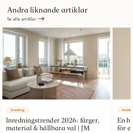
Andra liknande artiklar
Se alla artiklar
Inredning
Inredni
Inredningstrender 2026: färger,
En ha
material & hållbara val | JM
för e