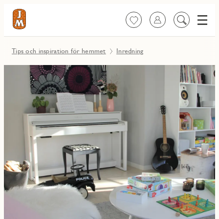
Meny
Favoriter
Logga in
Sök
på
innehåll
Tips och inspiration för hemmet
Inredning