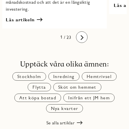
månadskostnad och att det är en långsiktig
Läs ar
investering.
Läs artikeln
10
11
12
13
14
15
16
17
18
19
20
21
22
23
1
2
3
4
5
6
7
8
9
/ 23
Framåt
Upptäck våra olika ämnen:
Stockholm
Inredning
Hemtrivsel
Flytta
Sköt om hemmet
Att köpa bostad
Inifrån ett JM hem
Nya kvarter
Se alla artiklar