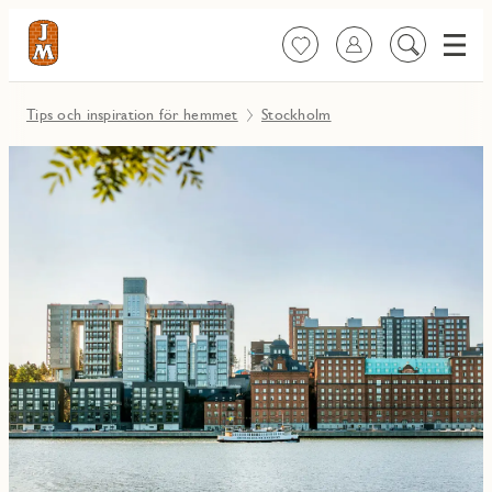
Meny
Favoriter
Logga in
Sök
på
innehåll
Tips och inspiration för hemmet
Stockholm