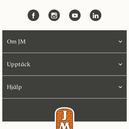
Om JM
Upptäck
Hjälp