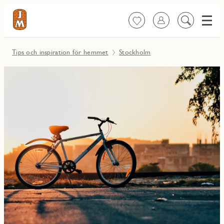
Meny
Favoriter
Logga in
Sök
på
innehåll
Tips och inspiration för hemmet
Stockholm