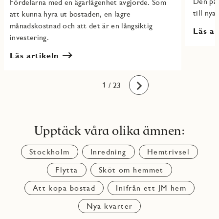
Den påv
Fördelarna med en ägarlägenhet avgjorde. Som
till nya
att kunna hyra ut bostaden, en lägre
månadskostnad och att det är en långsiktig
Läs ar
investering.
Läs artikeln
10
11
12
13
14
15
16
17
18
19
20
21
22
23
1
2
3
4
5
6
7
8
9
/ 23
Framåt
Upptäck våra olika ämnen:
Stockholm
Inredning
Hemtrivsel
Flytta
Sköt om hemmet
Att köpa bostad
Inifrån ett JM hem
Nya kvarter