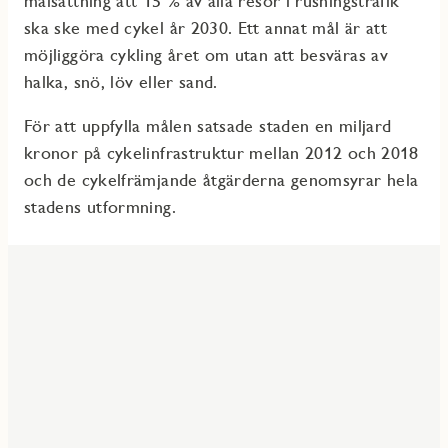
målsättning att 15 % av alla resor i rusningstrafik
ska ske med cykel år 2030. Ett annat mål är att
möjliggöra cykling året om utan att besväras av
halka, snö, löv eller sand.
För att uppfylla målen satsade staden en miljard
kronor på cykelinfrastruktur mellan 2012 och 2018
och de cykelfrämjande åtgärderna genomsyrar hela
stadens utformning.