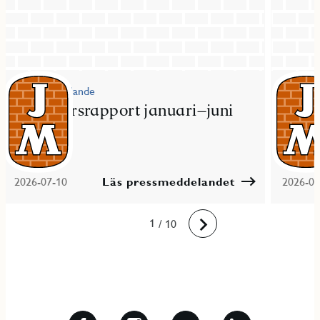
Pressmeddelande
Pressme
JM delårsrapport januari–juni
JM fö
2026
bost
2026-07-10
Läs pressmeddelandet
2026-06
10
1
2
3
4
5
6
7
8
9
/ 10
Framåt