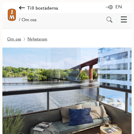
EN
Till bostäderna
Meny
Sök
/ Om oss
på
innehåll
Om oss
Nyhetsrum