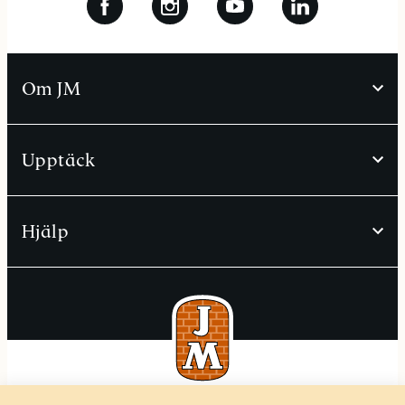
Om JM
Upptäck
Hjälp