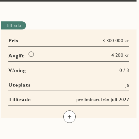
Till salu
Pris
3 300 000 kr
Läs
4 200 kr
Avgift
mer
om
Våning
0 / 3
Avgift
Uteplats
Ja
Tillträde
preliminärt från juli 2027