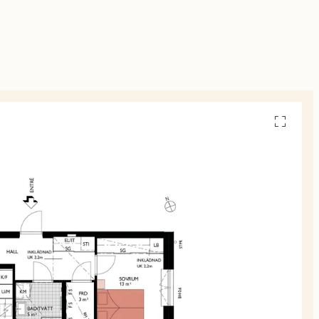
Se
alla
planskiss