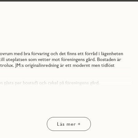
ovrum med bra förvaring och det finns ett förråd i lägenheten
ll uteplatsen som vetter mot föreningens gård. Bostaden är
ctrolux. JM:s originalinredning är ett modernt men tidlöst
 en plats per bostad) och cykel på föreningens gård.
kild avdelning.
 uppvärmning samt allmän renhållning. Individuell avläsning av
förbrukning.
tauranger. Bibliotek, vårdcentral, apotek mm. Närhet till
a destinationer i Öresundsregionen.
Läs mer +