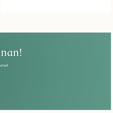
nnan!
ostad