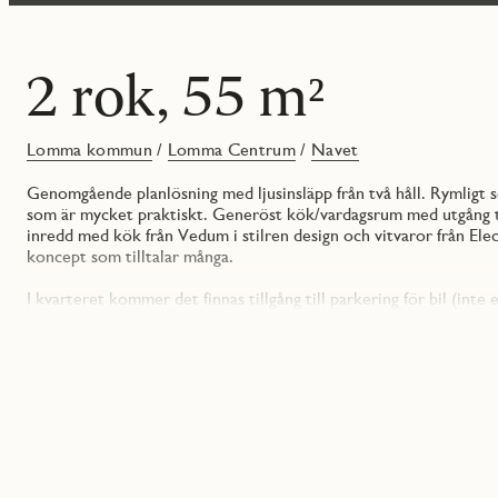
2 rok, 55 m²
Lomma kommun
/
Lomma Centrum
/
Navet
Genomgående planlösning med ljusinsläpp från två håll. Rymligt s
som är mycket praktiskt. Generöst kök/vardagsrum med utgång ti
inredd med kök från Vedum i stilren design och vitvaror från Ele
koncept som tilltalar många.
I kvarteret kommer det finnas tillgång till parkering för bil (inte
Förrådsutrymmen finns antingen i bostaden eller i markplan i särs
I månadsavgiften till bostadsrättsföreningen ingår kallvatten och
varmvatten och hushållsel där de boende debiteras efter faktisk 
I Lomma centrum finns ett brett utbud av butiker, caféer och res
pendling via tåg och buss gör att den boende enkelt kan nå mång