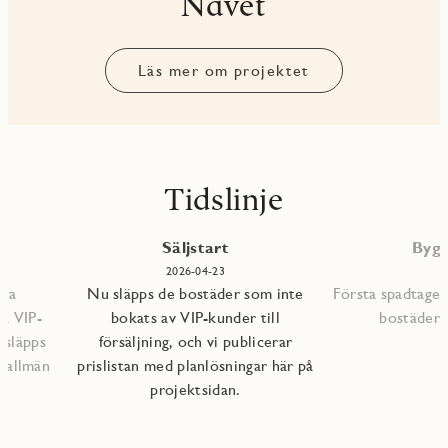
Navet
Läs mer om projektet
Tidslinje
P
Säljstart
Bygg
2026-04-23
mna
Nu släpps de bostäder som inte
Första spadtaget
ra VIP-
bokats av VIP-kunder till
bostädern
 släpps
försäljning, och vi publicerar
l allmän
prislistan med planlösningar här på
projektsidan.