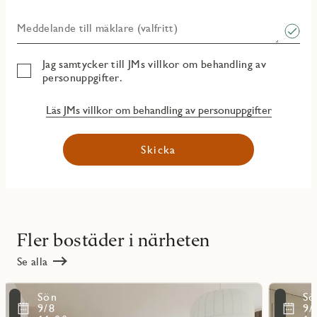
Meddelande till mäklare (valfritt)
Jag samtycker till JMs villkor om behandling av
personuppgifter.
Läs JMs villkor om behandling av personuppgifter
Skicka
Fler bostäder i närheten
Se alla
Läs
Läs
Sön
Sö
mer
mer
ritmarkering
Favoritmarker
9/8
9/
om
om