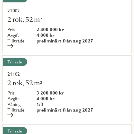
21002
Läs
mer
2 rok, 52 m²
om
objekt
Pris
2 400 000 kr
{objectNumber}
Avgift
4 000 kr
Tillträde
preliminärt från aug 2027
Till salu
21102
Läs
mer
2 rok, 52 m²
om
objekt
Pris
3 200 000 kr
{objectNumber}
Avgift
4 000 kr
Våning
1/3
Tillträde
preliminärt från aug 2027
Till salu