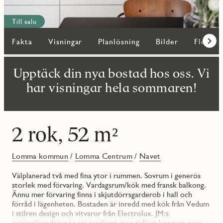
Till salu
Fakta
Visningar
Planlösning
Bilder
Fler bo
Fram
Upptäck din nya bostad hos oss. Vi
har visningar hela sommaren!
2 rok, 52 m²
Lomma kommun
/
Lomma Centrum
/
Navet
Välplanerad två med fina ytor i rummen. Sovrum i generös
storlek med förvaring. Vardagsrum/kök med fransk balkong.
Ännu mer förvaring finns i skjutdörrsgarderob i hall och
förråd i lägenheten. Bostaden är inredd med kök från Vedum
i stilren design och vitvaror från Electrolux. JM:s
originalinredning är ett modernt men tidlöst koncept som