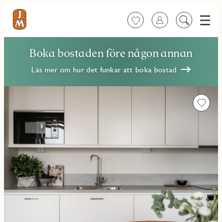
Meny
Favoriter
Logga in
Sök
på
innehåll
Boka bostaden före någon annan
Läs mer om hur det funkar att boka bostad
Favorit