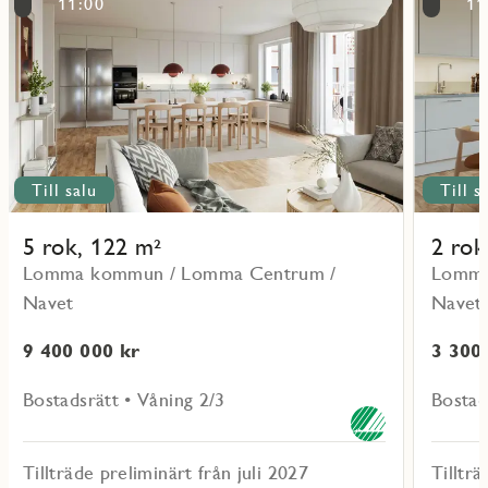
11:00
11
objekt
objekt
11202
11001
Till salu
Till s
5 rok, 122 m²
2 rok
Lomma kommun / Lomma Centrum /
Lomma
Navet
Navet
9 400 000 kr
3 300
Bostadsrätt • Våning 2/3
Bostad
Tillträde preliminärt från juli 2027
Tillträ