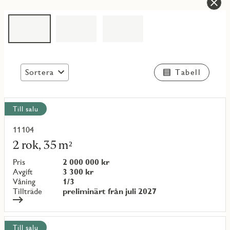
Sortera
Tabell
Visa
Till salu
alla
objekt
11104
Läs
mer
2 rok, 35 m²
om
objekt
Pris
2 000 000 kr
{objectNumber}
Avgift
3 300 kr
Våning
1/3
Tillträde
preliminärt från juli 2027
Till salu