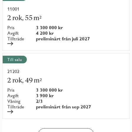
11001
Läs
mer
2 rok, 55 m²
om
objekt
Pris
3 300 000 kr
{objectNumber}
Avgift
4 200 kr
Tillträde
preliminärt från juli 2027
Till salu
21202
Läs
mer
2 rok, 49 m²
om
objekt
Pris
3 300 000 kr
{objectNumber}
Avgift
3 900 kr
Våning
2/3
Tillträde
preliminärt från sep 2027