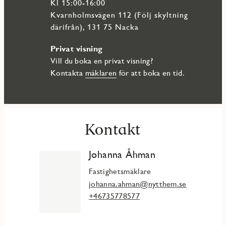
vackra promenadstråk. Här finns allt du behöver inom
Kl 15:00-16:00
bekvämt räckhåll – matbutiker, caféer, restauranger, skolor,
Kvarnholmsvägen 112 (Följ skyltning
förskolor och rekreationsområden. Kommunikationerna är
därifrån), 131 75 Nacka
utmärkta med buss till Slussen på cirka 15 minuter eller
pendelbåt till Nybroplan.
Privat visning
Detta är ett hem som erbjuder det bästa av två världar – en
Vill du boka en privat visning?
lugn och naturnära livsstil vid vattnet, kombinerat med
Kontakta
mäklaren
för att boka en tid.
storstadens puls bara en kort resa bort.
Kontakt
Johanna Åhman
Fastighetsmäklare
johanna.ahman@nytthem.se
+46735778577