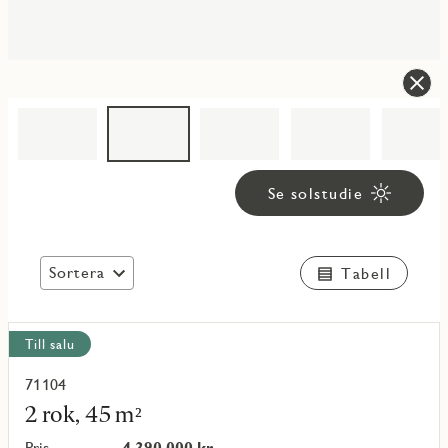
Se solstudie
Sortera
Tabell
Visa
Till salu
alla
objekt
71104
Läs
mer
2 rok, 45 m²
om
objekt
Pris
4 390 000 kr