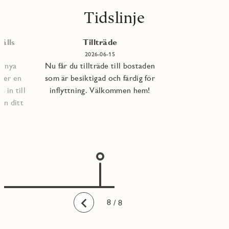
Tidslinje
älls
Tillträde
2026-06-15
e nya
Nu får du tillträde till bostaden
per en
som är besiktigad och färdig för
 in till
inflyttning. Välkommen hem!
an ditt
1
2
3
4
5
6
7
8
/ 8
Bakåt