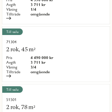
{objectNumber}
Avgift
3 711 kr
Våning
1/4
Tillträde
omgående
Till salu
71304
Läs
mer
2 rok, 45 m²
om
objekt
Pris
4 490 000 kr
{objectNumber}
Avgift
3 711 kr
Våning
3/4
Tillträde
omgående
Till salu
51501
Läs
mer
2 rok, 78 m²
om