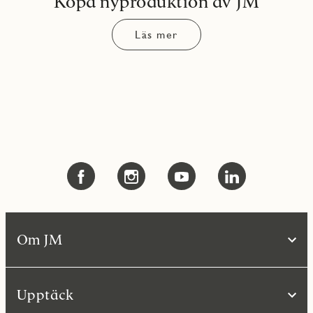
Köpa nyproduktion av JM
Läs mer
Om JM
Upptäck