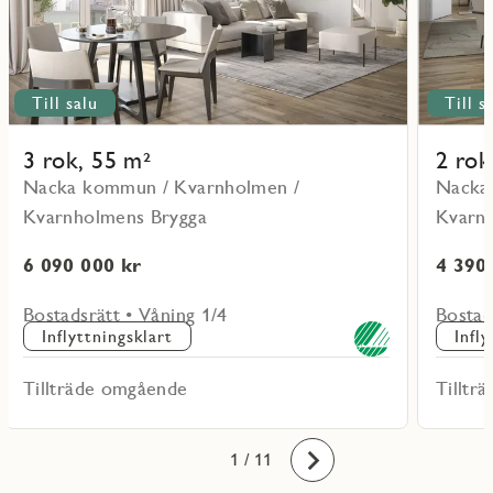
Till salu
Till s
3 rok, 55 m²
2 rok
Nacka kommun / Kvarnholmen /
Nacka
Kvarnholmens Brygga
Kvarn
6 090 000 kr
4 390
Bostadsrätt • Våning 1/4
Bostad
Inflyttningsklart
Infl
Tillträde omgående
Tilltr
10
11
1
2
3
4
5
6
7
8
9
/ 11
Framåt