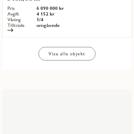
om
objekt
Pris
6 090 000 kr
{objectNumber}
Avgift
4 152 kr
Våning
1/4
Tillträde
omgående
Visa alla objekt