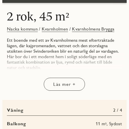
2 rok, 45 m²
Nacka kommun
/
Kvarnholmen
/
Kvarnholmens Brygga
Ett boende med ett av Kvarnholmens mest eftertraktade
lägen, där kajpromenaden, vattnet och den storslagna
utsikten över Svindersviken blir en naturlig del av vardagen.
Här bor du i ett modernt hem i soligt söderläge med en
fantastisk kombination av ljus, rymd och närhet till både
natur och stadsliv.
Bostaden erbjuder en öppen och social planlösning där kök
och vardagsrum samspelar på ett naturligt sätt och skapar
Läs mer +
ytor för både avkoppling och umgänge. Från vardagsrummet
kliver du ut på den rymliga balkongen om 11 kvadratmeter,
som med sitt frontläge mot Svindersviken blir en självklar
plats för allt från morgonkaffet till långa middagar i solen.
Våning
2 / 4
Det stilrena köket är utformat med fokus på både design och
funktionalitet. Här finns bra arbetsytor, smarta
Balkong
11 m², Sydost
förvaringslösningar och energieffektiva vitvaror i rostfritt