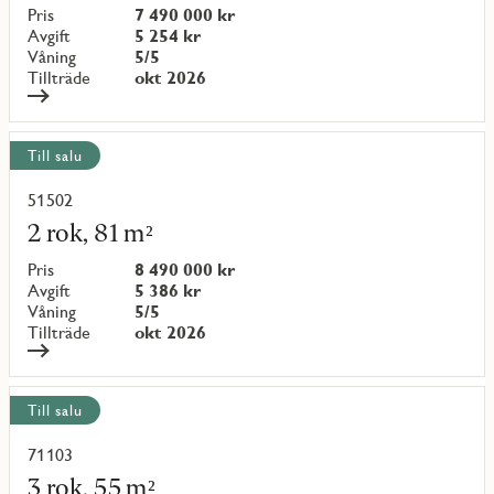
objekt
Pris
7 490 000 kr
{objectNumber}
Avgift
5 254 kr
Våning
5/5
Tillträde
okt 2026
Till salu
51502
Läs
mer
2 rok, 81 m²
om
objekt
Pris
8 490 000 kr
{objectNumber}
Avgift
5 386 kr
Våning
5/5
Tillträde
okt 2026
Till salu
71103
Läs
mer
3 rok, 55 m²