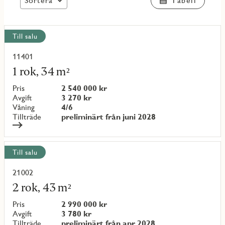
Sortera
Tabell
Visa
Till salu
alla
objekt
11401
Läs
mer
1 rok, 34 m²
om
objekt
Pris
2 540 000 kr
{objectNumber}
Avgift
3 270 kr
Våning
4/6
Tillträde
preliminärt från juni 2028
Till salu
21002
Läs
mer
2 rok, 43 m²
om
objekt
Pris
2 990 000 kr
{objectNumber}
Avgift
3 780 kr
Tillträde
preliminärt från apr 2028