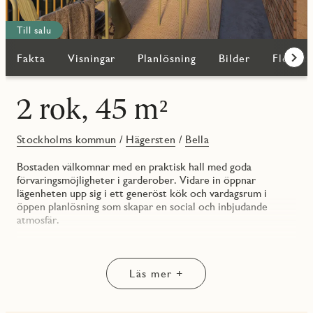
Till salu
Fakta
Visningar
Planlösning
Bilder
Fler bo
Fram
2 rok, 45 m²
Stockholms kommun
/
Hägersten
/
Bella
Bostaden välkomnar med en praktisk hall med goda
förvaringsmöjligheter i garderober. Vidare in öppnar
lägenheten upp sig i ett generöst kök och vardagsrum i
öppen planlösning som skapar en social och inbjudande
atmosfär.
Köket är funktionellt utformat med bra arbetsytor och gott
om förvaring. Intill finns en naturlig plats för matgrupp vid
fönster, medan vardagsrumsdelen erbjuder gott om utrymme
Läs mer +
för soffgrupp och övrigt möblemang. De stora
fönsterpartierna bidrar till ett härligt ljusinsläpp och en luftig
känsla och här finns utgången till balkongen som ligger mot