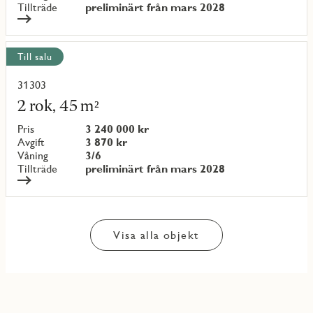
Tillträde
preliminärt från mars 2028
Till salu
31303
Läs
mer
2 rok, 45 m²
om
objekt
Pris
3 240 000 kr
{objectNumber}
Avgift
3 870 kr
Våning
3/6
Tillträde
preliminärt från mars 2028
Visa alla objekt