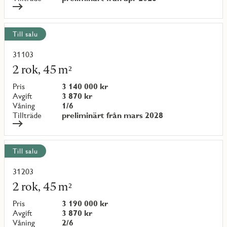
Till salu
31103
Läs
mer
2 rok, 45 m²
om
objekt
Pris
3 140 000 kr
{objectNumber}
Avgift
3 870 kr
Våning
1/6
Tillträde
preliminärt från mars 2028
Till salu
31203
Läs
mer
2 rok, 45 m²
om
objekt
Pris
3 190 000 kr
{objectNumber}
Avgift
3 870 kr
Våning
2/6