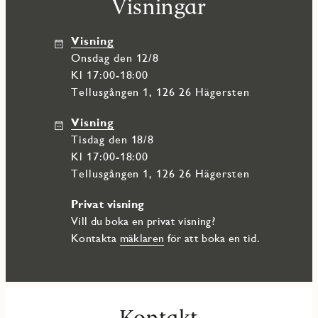
Visningar
Det här är helt enkelt ett område för dig som vill kombinera
stadens tempo med en mer avslappnad och kreativ livsstil –
Visning
med allt inom räckhåll.
onsdag den 12/8
Kl 17:00-18:00
Tellusgången 1, 126 26 Hägersten
Visning
tisdag den 18/8
Kl 17:00-18:00
Tellusgången 1, 126 26 Hägersten
Privat visning
Vill du boka en privat visning?
Kontakta
mäklaren
för att boka en tid.
Kontakt