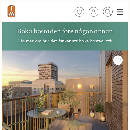
Meny
Favoriter
Logga in
Sök
på
innehåll
Boka bostaden före någon annan
Läs mer om hur det funkar att boka bostad
Favorit