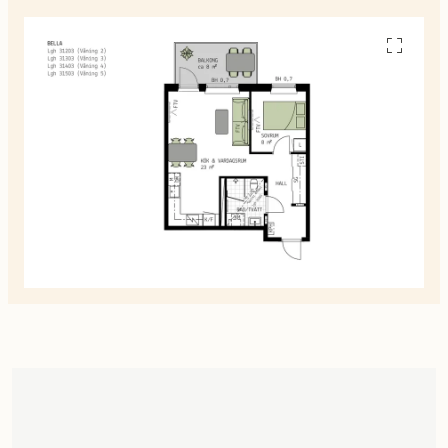
Se
alla
planskiss