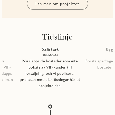
Läs mer om projektet
Tidslinje
P
Säljstart
Bygg
2026-05-04
mna
Nu släpps de bostäder som inte
Första spadtaget
ra VIP-
bokats av VIP-kunder till
bostädern
 släpps
försäljning, och vi publicerar
l allmän
prislistan med planlösningar här på
projektsidan.