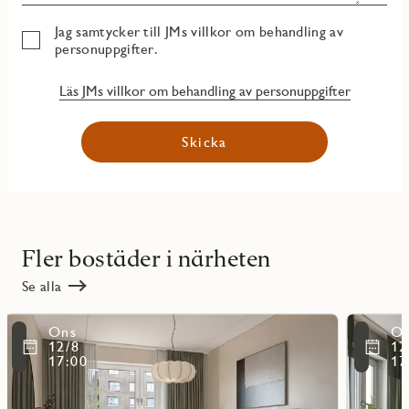
Jag samtycker till JMs villkor om behandling av
personuppgifter.
Läs JMs villkor om behandling av personuppgifter
Skicka
Fler bostäder i närheten
Se alla
Läs
Läs
Ons
O
mer
mer
ritmarkering
Favoritmarker
12/8
12
om
om
17:00
17
objekt
objekt
31103
31104