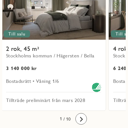
Till salu
Till s
2 rok, 45 m²
4 rok
Stockholms kommun / Hägersten / Bella
Stockh
3 140 000 kr
6 240
Bostadsrätt • Våning 1/6
Bostad
Tillträde preliminärt från mars 2028
Tilltr
10
1
2
3
4
5
6
7
8
9
/ 10
Framåt