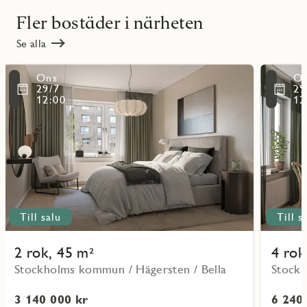
Fler bostäder i närheten
Se alla
Läs
Läs
Ons
O
mer
mer
ritmarkering
Favoritmarker
29/7
29
om
om
12:00
12
objekt
objekt
31103
31104
Till salu
Till s
2 rok, 45 m²
4 rok
Stockholms kommun / Hägersten / Bella
Stockh
3 140 000 kr
6 240