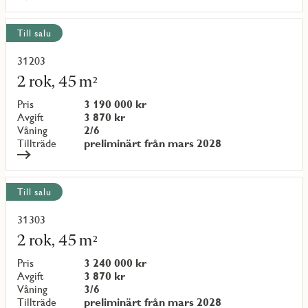
Till salu
31203
Läs
mer
2 rok, 45 m²
om
objekt
Pris
3 190 000 kr
{objectNumber}
Avgift
3 870 kr
Våning
2/6
Tillträde
preliminärt från mars 2028
Till salu
31303
Läs
mer
2 rok, 45 m²
om
objekt
Pris
3 240 000 kr
{objectNumber}
Avgift
3 870 kr
Våning
3/6
Tillträde
preliminärt från mars 2028