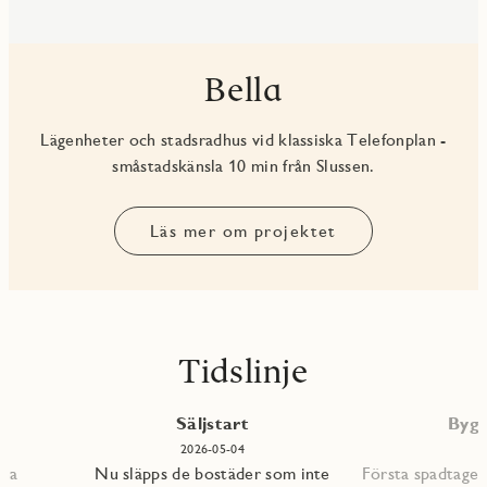
Bella
Lägenheter och stadsradhus vid klassiska Telefonplan -
småstadskänsla 10 min från Slussen.
Läs mer om projektet
Tidslinje
P
Säljstart
Bygg
2026-05-04
mna
Nu släpps de bostäder som inte
Första spadtaget