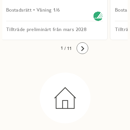
Bostadsrätt • Våning 1/6
Bostad
Tillträde preliminärt från mars 2028
Tilltr
10
11
1
2
3
4
5
6
7
8
9
/ 11
Framåt