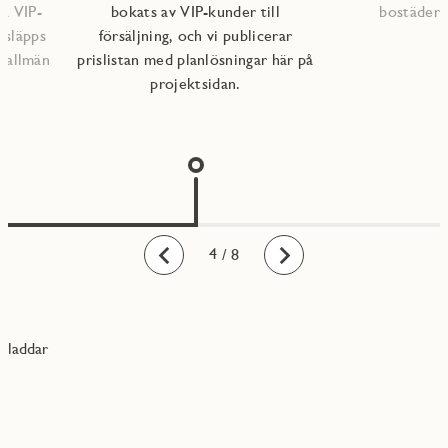
ra VIP-
bokats av VIP-kunder till
bostädern
 släpps
försäljning, och vi publicerar
l allmän
prislistan med planlösningar här på
projektsidan.
1
2
3
4
5
6
7
8
/ 8
Bakåt
Framåt
laddar