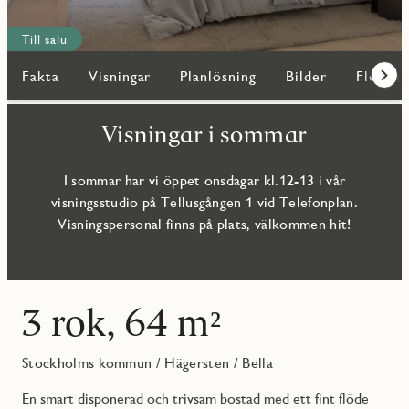
Till salu
Fakta
Visningar
Planlösning
Bilder
Fler bo
Fram
Visningar i sommar
I sommar har vi öppet onsdagar kl.12-13 i vår
visningsstudio på Tellusgången 1 vid Telefonplan.
Visningspersonal finns på plats, välkommen hit!
3 rok, 64 m²
Stockholms kommun
/
Hägersten
/
Bella
En smart disponerad och trivsam bostad med ett fint flöde