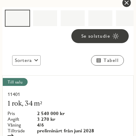
Se solstudie
Sortera
Tabell
Visa
Till salu
alla
objekt
11401
Läs
mer
1 rok, 34 m²
om
objekt
Pris
2 540 000 kr
{objectNumber}
Avgift
3 270 kr
Våning
4/6
Tillträde
preliminärt från juni 2028