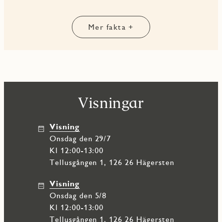
slå enkelheten. Området präglas av sin kreativa identitet,
mycket tack vare Konstfack som satt sin tydliga prägel på
kvarteren. Det märks i allt från arkitektur till caféutbud och
Mer fakta +
den levande atmosfären runt torget. Runt Telefonplan finns
ett brett utbud av restauranger, caféer och lokala favoriter –
från avslappnade brunchställen till middagar med hög
kvalitet. Här är det enkelt att både ta en snabb kaffe och
njuta av en längre kväll med vänner. För vardagen finns all
service du behöver inom bekvämt avstånd: matbutiker, gym,
serviceutbud och närhet till både förskolor och skolor.
Visningar
Dessutom ligger populära Svandammsparken en kort
promenad bort – perfekt för både träning, lek och
avkoppling.
Visning
onsdag den 29/7
Det här är helt enkelt ett område för dig som vill kombinera
stadens tempo med en mer avslappnad och kreativ livsstil –
Kl 12:00-13:00
med allt inom räckhåll.
Tellusgången 1, 126 26 Hägersten
Visning
onsdag den 5/8
Kl 12:00-13:00
Tellusgången 1, 126 26 Hägersten