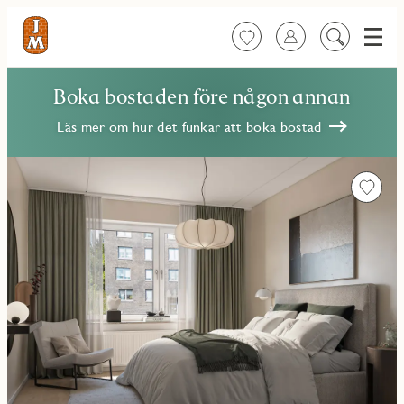
Meny
Favoriter
Logga in
Sök
på
innehåll
Boka bostaden före någon annan
Läs mer om hur det funkar att boka bostad
Favorit