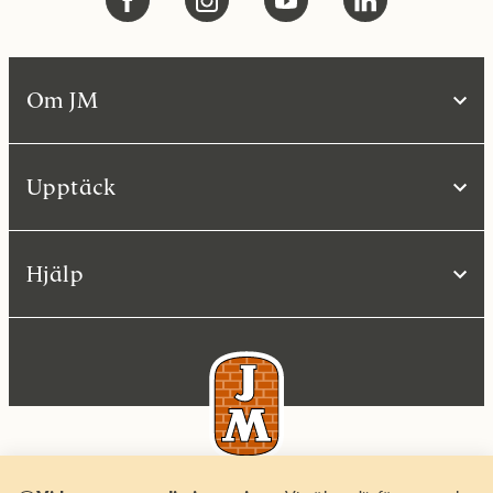
Om JM
Upptäck
Hjälp