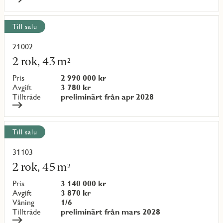
Till salu
21002
Läs
mer
2 rok, 43 m²
om
objekt
Pris
2 990 000 kr
{objectNumber}
Avgift
3 780 kr
Tillträde
preliminärt från apr 2028
Till salu
31103
Läs
mer
2 rok, 45 m²
om
objekt
Pris
3 140 000 kr
{objectNumber}
Avgift
3 870 kr
Våning
1/6
Tillträde
preliminärt från mars 2028