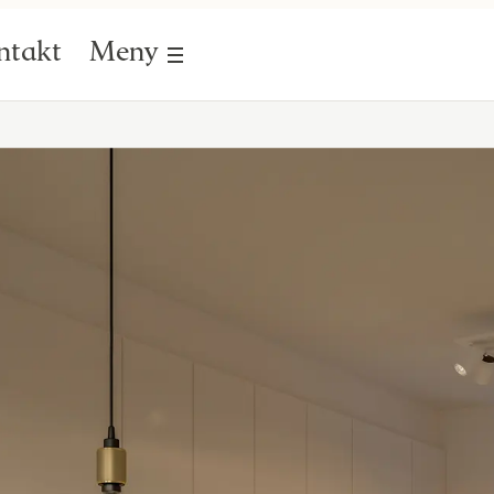
ntakt
Meny