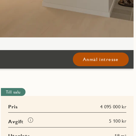
Anmäl intresse
Till salu
Pris
4 095 000 kr
Läs
5 100 kr
Avgift
mer
om
Uteplats
18 m²