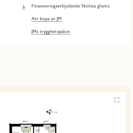
Finansieringserbjudande Skölsta glänta
Att köpa av JM
JMs trygghetspaket
Se
alla
planskiss