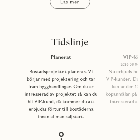
Läs mer
Tidslinje
Planerat
VIP-för
2026-08-04 
Bostadsprojektet planeras. Vi
Nu erbjuds bost
börjar med projektering och tar
VIP-kunder. Du
fram bygghandlingar. Om du är
kan under 15
intresserad av projektet så kan du
köpanmälan på d
bli VIP-kund, då kommer du att
intresserad av
erbjudas förtur till bostäderna
innan allmän säljstart.