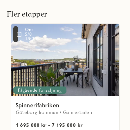
Fler etapper
Läs
Ons
mer
Favoritmarkering
5/8
om
18:30
Spinnerifabriken
Pågående försäljning
Spinnerifabriken
Göteborg kommun / Gamlestaden
1 695 000 kr - 7 195 000 kr