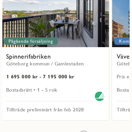
Pågående försäljning
Komm
Spinnerifabriken
Väver
Göteborg kommun / Gamlestaden
Göteb
1 695 000 kr - 7 195 000 kr
Pris ej
Bostadsrätt • 1 - 5 rok
Bostad
Tillträde preliminärt från feb 2028
Tilltr