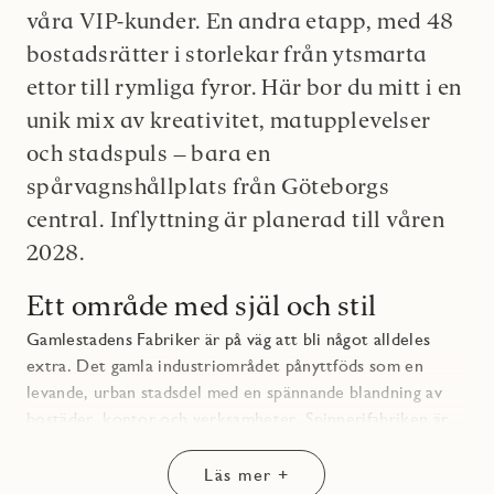
våra VIP-kunder. En andra etapp, med 48
bostadsrätter i storlekar från ytsmarta
ettor till rymliga fyror. Här bor du mitt i en
unik mix av kreativitet, matupplevelser
och stadspuls – bara en
spårvagnshållplats från Göteborgs
central. Inflyttning är planerad till våren
2028.
Ett område med själ och stil
Gamlestadens Fabriker är på väg att bli något alldeles
extra. Det gamla industriområdet pånyttföds som en
levande, urban stadsdel med en spännande blandning av
bostäder, kontor och verksamheter. Spinnerifabriken är
en del av förvandlingen och med sina fasader i rustikt
tegel och fönster med karaktäristiska svarta spröjs hämtar
Läs mer +