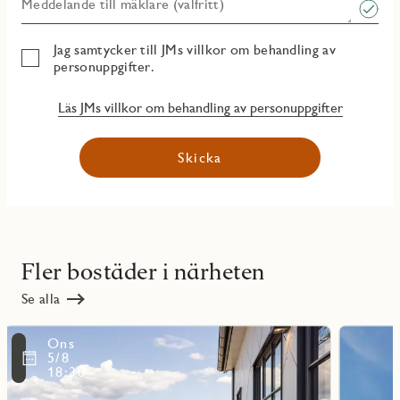
Meddelande till mäklare (valfritt)
Jag samtycker till JMs villkor om behandling av
personuppgifter.
Läs JMs villkor om behandling av personuppgifter
Skicka
Fler bostäder i närheten
Se alla
Läs
Läs
Ons
mer
mer
ritmarkering
Favoritmarker
5/8
om
om
18:30
Spinnerifabriken
Väveriet