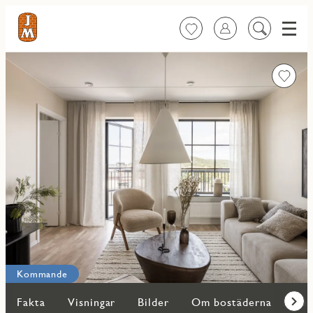
Meny
Favoriter
Logga in
Sök
på
innehåll
Favorit
Kommande
Fakta
Visningar
Bilder
Om bostäderna
Kar
Fram