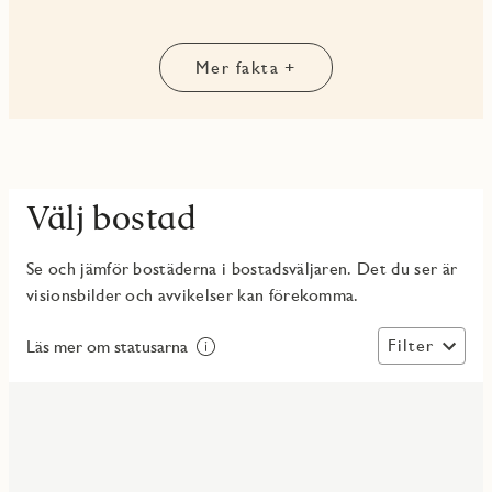
som vill kombinera avskildhet, komfort och ett
välbalanserat arkitektoniskt uttryck.
Mer fakta +
Välj bostad
Se och jämför bostäderna i bostadsväljaren. Det du ser är
visionsbilder och avvikelser kan förekomma.
Filter
Läs mer om statusarna