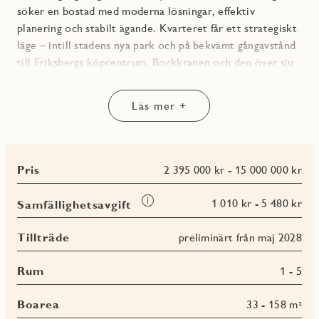
söker en bostad med moderna lösningar, effektiv
planering och stabilt ägande. Kvarteret får ett strategiskt
läge – intill stadens nya park och på bekvämt gångavstånd
till Eriksbergs köpcentrum, Bockkranen och den över sju
kilometer långa kajpromenaden längs Göta älv. Läget ger
närhet till både natur, service och goda kommunikationer,
Läs mer +
vilket skapar ett bekymmersfritt boende med hög
funktionalitet i vardagen.
Ägarlägenheter i Eriksberg innebär ett flexibelt och
Pris
2 395 000 kr - 15 000 000 kr
hållbart ägande – en boendeform som kombinerar
självständighet, låga driftskostnader och ökad kontroll
Läs
1 010 kr - 5 480 kr
Samfällighetsavgift
över din egen bostad. Här finns möjlighet att äga sin
mer
om
bostad fullt ut, fri att hyra ut tillfälligt eller under en
Tillträde
preliminärt från maj 2028
Samfällighetsavgift
längre period.
Rum
1 - 5
Bostäderna planeras med genomtänkta planlösningar och
tidlösa materialval. På toppen av huset planeras
Boarea
33 - 158 m²
vindsvåningar med takterrass – bostäder utformade för dig