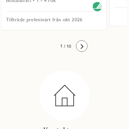
Bostadsrätt • 1 - 4 rok
Tillträde preliminärt från okt 2026
10
1
2
3
4
5
6
7
8
9
/ 10
Framåt