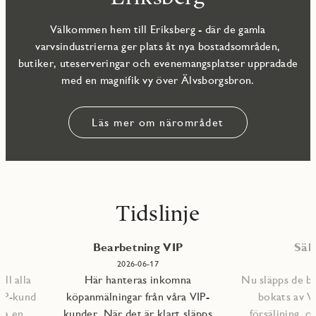
Välkommen hem till Eriksberg - där de gamla
varvsindustrierna ger plats åt nya bostadsområden,
butiker, uteserveringar och evenemangsplatser uppradade
med en magnifik vy över Älvsborgsbron.
Läs mer om närområdet
Tidslinje
Bearbetning VIP
Sälj
6
2026-06-17
ll alla
Här hanteras inkomna
Nu släpps de b
IP-kund
köpanmälningar från våra VIP-
bokats av VI
ra en
kunder. När det är klart släpps
försäljning, o