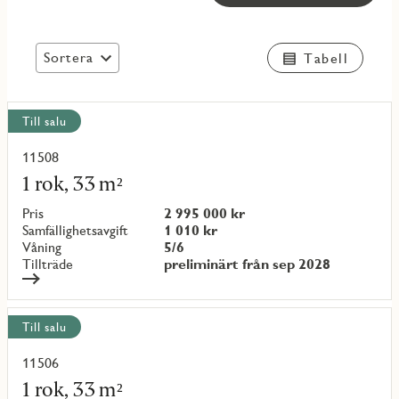
Sortera
Tabell
Visa
Till salu
alla
objekt
11508
Läs
mer
1 rok, 33 m²
om
objekt
Pris
2 995 000 kr
{objectNumber}
Samfällighetsavgift
1 010 kr
Våning
5/6
Tillträde
preliminärt från sep 2028
Till salu
11506
Läs
mer
1 rok, 33 m²