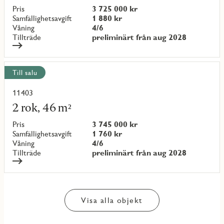
objekt
Pris
3 725 000 kr
{objectNumber}
Samfällighetsavgift
1 880 kr
Våning
4/6
Tillträde
preliminärt från aug 2028
Till salu
11403
Läs
mer
2 rok, 46 m²
om
objekt
Pris
3 745 000 kr
{objectNumber}
Samfällighetsavgift
1 760 kr
Våning
4/6
Tillträde
preliminärt från aug 2028
Visa alla objekt