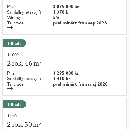
om
objekt
Pris
3 075 000 kr
{objectNumber}
Samfällighetsavgift
1 370 kr
Våning
5/6
Tillträde
preliminärt från sep 2028
Till salu
11002
Läs
mer
2 rok, 46 m²
om
objekt
Pris
3 295 000 kr
{objectNumber}
Samfällighetsavgift
1 410 kr
Tillträde
preliminärt från maj 2028
Till salu
11401
Läs
mer
2 rok, 50 m²
om