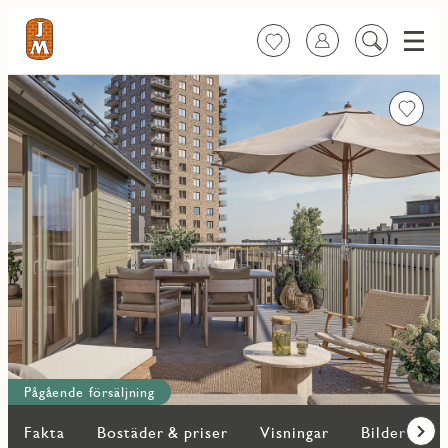
Meny
Favoriter
Logga in
Sök
på
innehåll
Favorit
Pågående försäljning
Fakta
Bostäder & priser
Visningar
Bilder
O
Fram