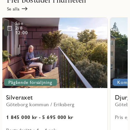
Se alla
Läs
Läs
Sön
mer
mer
ritmarkering
Favoritmarker
2/8
om
om
12:00
Silveraxet
Djurgårds
Pågående försäljning
Komm
Silveraxet
Djurg
Göteborg kommun / Eriksberg
Göteb
1 845 000 kr - 5 695 000 kr
Pris ej