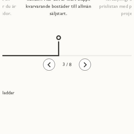
er du är
kvarvarande bostäder till allmän
prislistan med pl
sidor.
säljstart.
projek
1
2
3
4
5
6
7
8
/ 8
Bakåt
Framåt
laddar