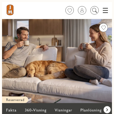
Meny
Favoriter
Logga in
Sök
på
innehåll
Favorit
Reserverad
Fakta
360-Visning
Visningar
Planlösning
Bi
Fram