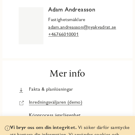
Adam Andreasson
Fastighetsmäklare
adam.andreasson@nyakvadrat.se
+46766010001
Mer info
Fakta & planlösningar
Inredningsväljaren (demo)
Köpprocess ägarlägenhet
Buying a freehold apartment – how it
Vi bryr oss om din integritet.
Vi söker därför samtycke
works
att hantera din information. Vi använder cookies och