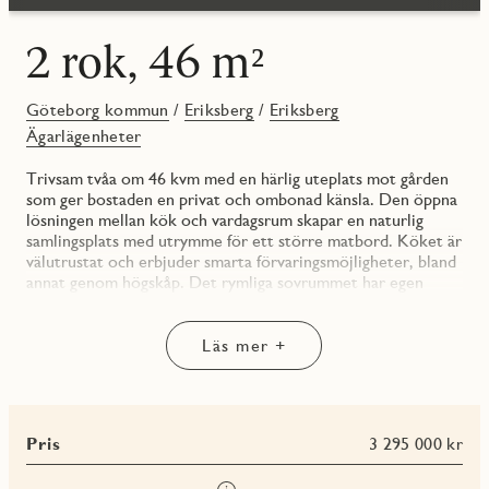
2 rok, 46 m²
Göteborg kommun
/
Eriksberg
/
Eriksberg
Ägarlägenheter
Trivsam tvåa om 46 kvm med en härlig uteplats mot gården
som ger bostaden en privat och ombonad känsla. Den öppna
lösningen mellan kök och vardagsrum skapar en naturlig
samlingsplats med utrymme för ett större matbord. Köket är
välutrustat och erbjuder smarta förvaringsmöjligheter, bland
annat genom högskåp. Det rymliga sovrummet har egen
klädkammare, och badrummet är bekvämt utrustat med
kombimaskin.
Läs mer +
För dig som är med från början av processen finns även stora
möjligheter att påverka bostadens materialval. JM erbjuder
ett stort utbud av tillval för bostaden så att du får vara med
och bestämma hur din nya bostad skall se ut.
Pris
3 295 000 kr
Eriksberg Ägarlägenheter erbjuder ett boende för dig som