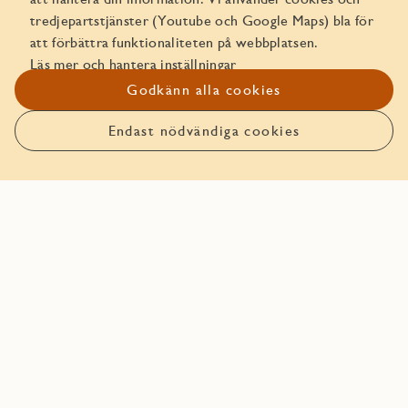
tredjepartstjänster (Youtube och Google Maps) bla för
JMs trygghetspaket
att förbättra funktionaliteten på webbplatsen.
Läs mer och hantera inställningar
Godkänn alla cookies
Endast nödvändiga cookies
Anmäl intresse
Planlösning
Planlösning
I planlösningen visas bostadsytans disposition. Se
information så som mått, hur rummen är uppdelade och
balkongens placering.
Se alla planskisser (3)