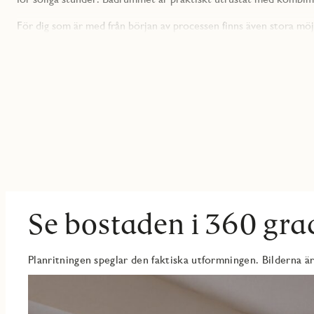
För dig som är med från början av processen finns även stora möj
utbud av tillval för bostaden så att du får vara med och bestämma 
Eriksberg Ägarlägenheter erbjuder ett boende för dig som söker 
ägande. Kvarteret får ett vackert läge intill området nya park o
Bockkranen och den över sju kilometer långa kajpromenaden längs
kommunikationer, vilket skapar ett bekymmersfritt boende.
Upplåtelseformen Ägarlägenheter innebär en större flexibelt för ä
låta bostaden bli en god investering. Här finns möjlighet att äga 
hyra ut bostaden tillfälligt eller under en längre period. Även en
Se bostaden i 360 gra
Planritningen speglar den faktiska utformningen. Bilderna är