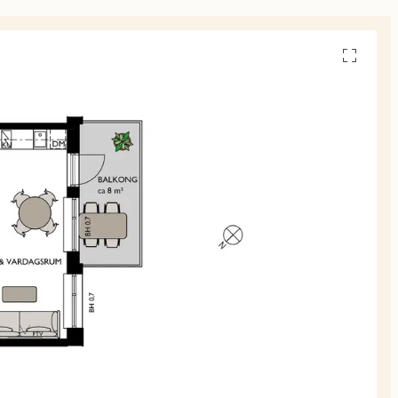
Se
alla
planskiss