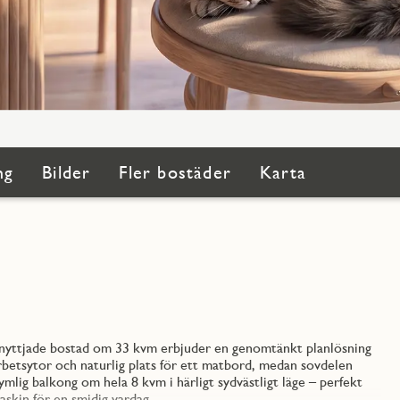
ng
Bilder
Fler bostäder
Karta
utnyttjade bostad om 33 kvm erbjuder en genomtänkt planlösning
arbetsytor och naturlig plats för ett matbord, medan sovdelen
rymlig balkong om hela 8 kvm i härligt sydvästligt läge – perfekt
skin för en smidig vardag.