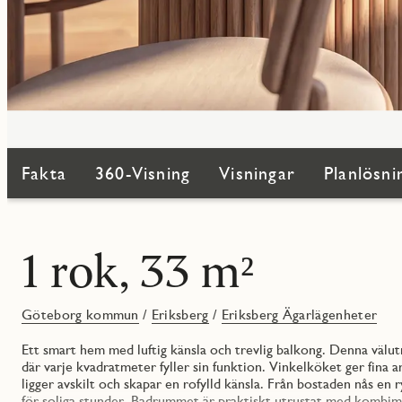
Fakta
360-Visning
Visningar
Planlösni
1 rok, 33 m²
Göteborg kommun
/
Eriksberg
/
Eriksberg Ägarlägenheter
Ett smart hem med luftig känsla och trevlig balkong. Denna väl
där varje kvadratmeter fyller sin funktion. Vinkelköket ger fina 
ligger avskilt och skapar en rofylld känsla. Från bostaden nås en 
för soliga stunder. Badrummet är praktiskt utrustat med kombima