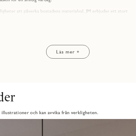
ligheter att påverka bostadens materialval. JM erbjuder ett stort
hur din nya bostad skall se ut.
en bostad med moderna lösningar, effektiv planering och stabilt
ch på bekvämt gångavstånd till Eriksbergs köpcentrum,
 Göta älv. Läget ger närhet till både älven, service och goda
Läs mer +
garen. I Eriksberg Ägarlägenheter kan du leva ett gott liv eller
sin bostad fullt ut med låga månatliga kostnader samt friheten att
 juridisk person kan köpa och äga lägenheter i kvarteret.
der
 illustrationer och kan avvika från verkligheten.