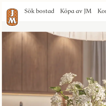
Sök bostad
Köpa av JM
Ko