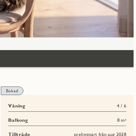
Bokad
Våning
4 / 6
Balkong
8 m²
Tillträde
preliminärt från aug 2028