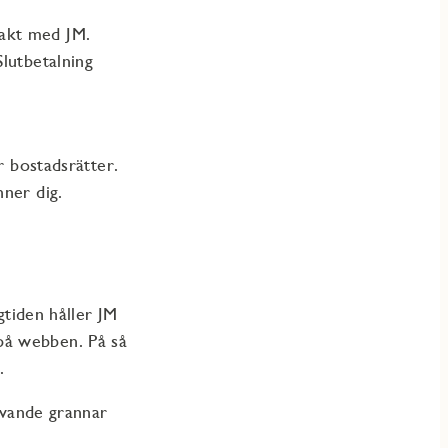
akt med JM.
lutbetalning
r bostadsrätter.
nner dig.
gtiden håller JM
på webben. På så
in.
livande grannar