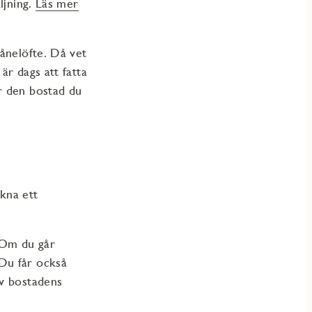
ljning.
Läs mer
lånelöfte. Då vet
är dags att fatta
r den bostad du
kna ett
 Om du går
Du får också
av bostadens