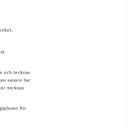
genhet.
ett
en och tecknas
gen senare har
ter tecknas
gsplanen för