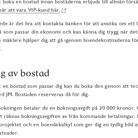
t boka en bostad innan bostäderna erbjuds till allmän försä
är att vara VIP-kund här.
ede är det bra att kontakta banken för att ansöka om ett 
vå som passar din ekonomi och kan känna dig trygg när det 
e mäklare hjälper dig att gå igenom boendekostnaderna fö
v.
ng av bostad
t en bostad som passar dig kan du boka den genom att tec
d JM. Bostaden reserveras då för dig.
okningen betalar du en bokningsavgift på 20 000 kronor.
t räknas bokningsavgiften av från kommande betalningar. 
rojektet och en boendekalkyl som ger dig en tydlig bild 
ostnader.