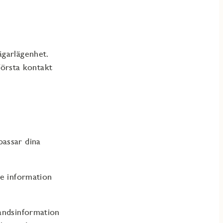
ägarlägenhet.
 första kontakt
passar dina
de information
handsinformation