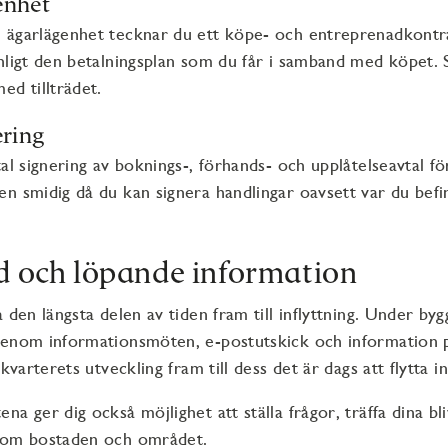
enhet
 ägarlägenhet tecknar du ett köpe- och entreprenadkontr
nligt den betalningsplan som du får i samband med köpet. S
ed tillträdet.
ering
tal signering av boknings-, förhands- och upplåtelseavtal fö
n smidig då du kan signera handlingar oavsett var du befi
id och löpande information
 den längsta delen av tiden fram till inflyttning. Under byg
genom informationsmöten, e-postutskick och information 
 kvarterets utveckling fram till dess det är dags att flytta 
na ger dig också möjlighet att ställa frågor, träffa dina b
r om bostaden och området.