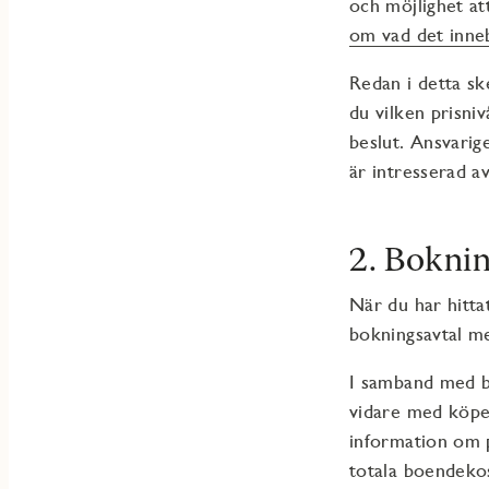
och möjlighet at
om vad det inneb
Redan i detta sk
du vilken prisni
beslut. Ansvarig
är intresserad a
2. Bokni
När du har hitta
bokningsavtal me
I samband med b
vidare med köpe
information om p
totala boendek