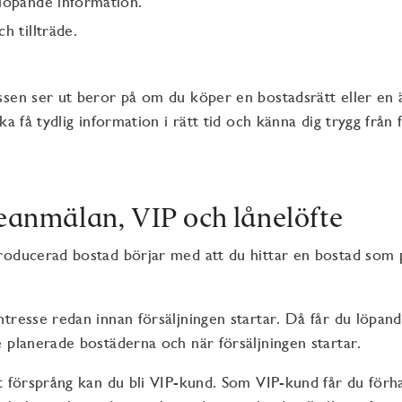
 löpande information.
ch tillträde.
sen ser ut beror på om du köper en bostadsrätt eller en 
ka få tydlig information i rätt tid och känna dig trygg från
seanmälan, VIP och lånelöfte
roducerad bostad börjar med att du hittar en bostad som 
tresse redan innan försäljningen startar. Då får du löpan
e planerade bostäderna och när försäljningen startar.
t försprång kan du bli VIP-kund. Som VIP-kund får du för