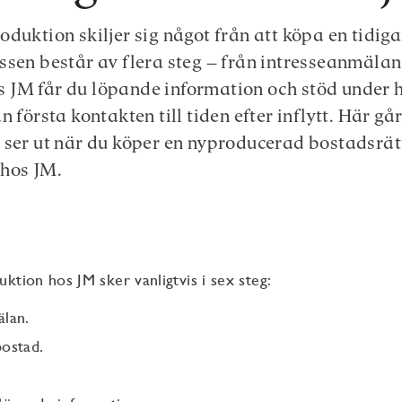
oduktion skiljer sig något från att köpa en tidig
ssen består av flera steg – från intresseanmäla
Hos JM får du löpande information och stöd under 
n första kontakten till tiden efter inflytt. Här gå
 ser ut när du köper en nyproducerad bostadsrätt
 hos JM.
r
ktion hos JM sker vanligtvis i sex steg:
älan.
bostad.