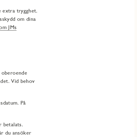
 extra trygghet.
esskydd om dina
 om JMs
en oberoende
ädet. Vid behov
desdatum. På
.
 betalats.
är du ansöker