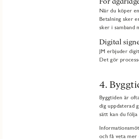
För ägarläg
När du köper en
Betalning sker e
sker i samband m
Digital sign
JM erbjuder digi
Det gör processe
4. Byggt
Byggtiden är ofta
dig uppdaterad 
sätt kan du följa
Informationsmöte
och få veta me