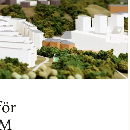
för
JM