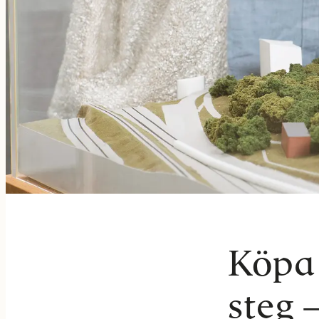
Köpa 
steg –