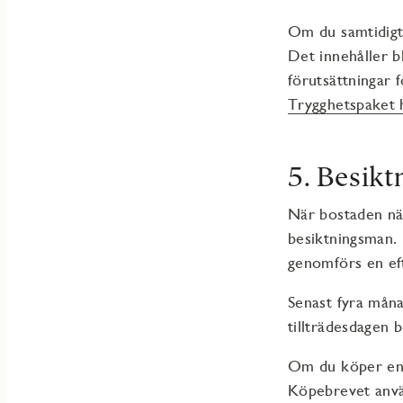
Om du samtidigt 
Det innehåller b
förutsättningar f
Trygghetspaket 
5. Besikt
När bostaden nä
besiktningsman. 
genomförs en eft
Senast fyra månad
tillträdesdagen b
Om du köper en ä
Köpebrevet anvä