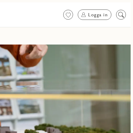
Logga in
Favoriter
Sök
på
innehål