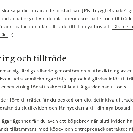
ska sälja din nuvarande bostad kan JMs Trygghetspaket ge
land annat skydd vid dubbla boendekostnader och tillträd
örändras innan du får tillträde till din nya bostad.
Läs mer
här.
ning och tillträde
rmar sig färdigställande genomförs en slutbesiktning av 
Eventuella anmärkningar följs upp och åtgärdas inför tilltr
erbesiktning för att säkerställa att åtgärder har utförts.
er före tillträdet får du besked om ditt definitiva tillträ
etalar du slutlikviden och får nycklarna till din nya bostad
garlägenhet får du även ett köpebrev när slutlikviden har
nds tillsammans med köpe- och entreprenadkontraktet n