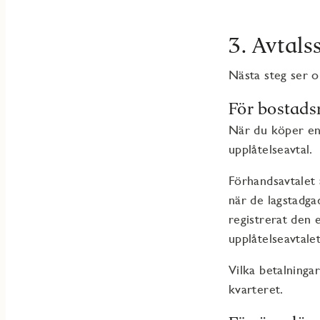
3. Avtals
Nästa steg ser o
För bostads
När du köper en 
upplåtelseavtal.
Förhandsavtalet 
när de lagstadga
registrerat den 
upplåtelseavtale
Vilka betalninga
kvarteret.