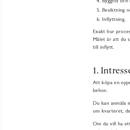
Byggtid och
Besiktning o
Inflyttning.
Exakt hur proces
Målet är att du s
till inflytt.
1. Intres
Att köpa en nyp
behov.
Du kan anmäla in
om kvarteret, d
Om du vill ha et