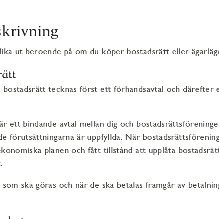
skrivning
lika ut beroende på om du köper bostadsrätt eller ägarlä
rätt
bostadsrätt tecknas först ett förhandsavtal och därefter 
är ett bindande avtal mellan dig och bostadsrättsförening
de förutsättningarna är uppfyllda. När bostadsrättsförenin
ekonomiska planen och fått tillstånd att upplåta bostadsrät
t.
r som ska göras och när de ska betalas framgår av betalnin