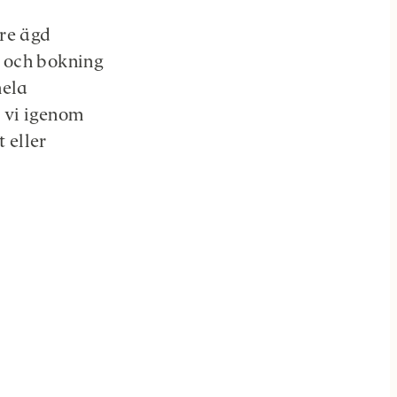
are ägd
n och bokning
hela
r vi igenom
 eller