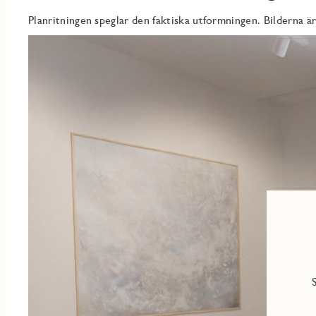
hållbart alternativ, där du själv äger din bostad och har full kontr
Planritningen speglar den faktiska utformningen. Bilderna är
Bostaden är belägen i ett attraktivt område med närhet till bå
gångavstånd till grönområden, butiker och kollektivtrafik – perfe
räckhåll.