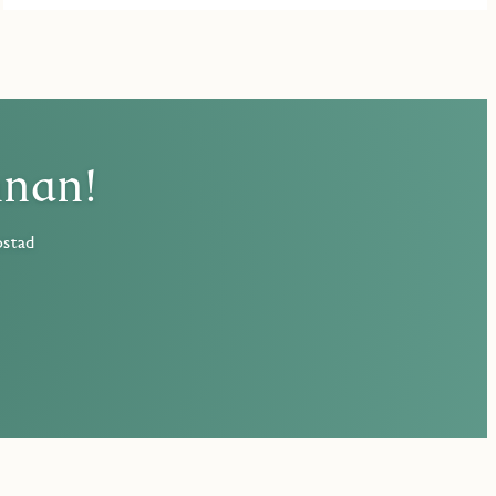
nnan!
ostad