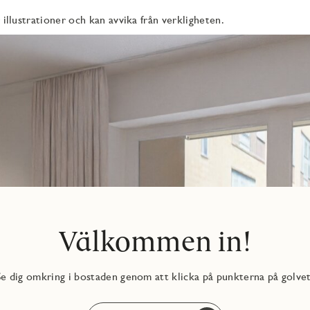
oll över framtiden.
 illustrationer och kan avvika från verkligheten.
de natur, service och goda kommunikationer. Här bor du med
kt för dig som vill ha både stadens puls och naturens lugn inom
Välkommen in!
Se dig omkring i bostaden genom att klicka på punkterna på golvet