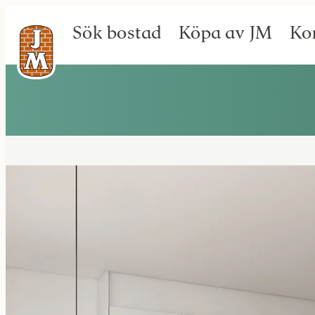
Sök bostad
Köpa av JM
Ko