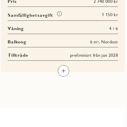
Pris
2 740 000 kr
Läs
1 150 kr
Samfällighetsavgift
mer
om
Våning
4 / 6
Samfällighetsavgift
Balkong
6 m², Nordost
Tillträde
preliminärt från jan 2028