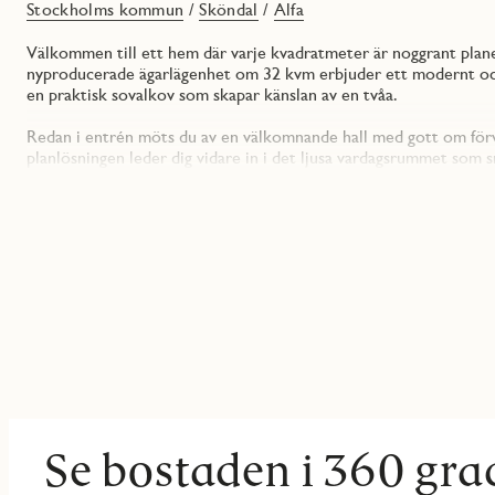
Stockholms kommun
/
Sköndal
/
Alfa
Välkommen till ett hem där varje kvadratmeter är noggrant plan
nyproducerade ägarlägenhet om 32 kvm erbjuder ett modernt oc
en praktisk sovalkov som skapar känslan av en tvåa.
Redan i entrén möts du av en välkomnande hall med gott om förva
planlösningen leder dig vidare in i det ljusa vardagsrummet som
både soffgrupp, matbord och arbetsyta – perfekt för både vardag oc
Köket kommer från Vdeum och är fullt utrustat med moderna vitva
skåpförvaring. Den stilrena designen och smarta layouten gör mat
bjuder hem vänner.
Sovalkoven är diskret placerad och ger en naturlig avskildhet frå
finns plats för en säng och förvaring, vilket gör att du slipper
Badrummet är rymligt och helkaklat med dusch, WC, handfat sa
för förvaring ovanför.
Balkongen om 6 kvm vetter mot den lugna innergården och blir sna
avkoppling med en bok. Här finns plats för utemöbler och växter
Se bostaden i 360 gra
Njut av ett modernt boende med låg månadsavgift och hög stan