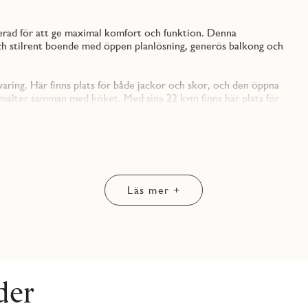
erad för att ge maximal komfort och funktion. Denna
h stilrent boende med öppen planlösning, generös balkong och
ring. Här finns plats för både jackor och skor, och den öppna
 smälter samman med köket. Med sina 22 kvm finns här plats för
h sociala tillställningar.
ror, inklusive diskmaskin, ugn, kyl/frys och gott om
lagningen till ett nöje, oavsett om du lagar vardagsmiddag eller
n sällskapsytorna – en perfekt plats för vila och återhämtning. Här
Läs mer +
 kompromissa med vardagsrummets ytor.
mt en kombimaskin med praktisk arbetsbänk ovanpå och väggskåp
bbt en favoritplats för morgonkaffet, kvällste eller en stunds
, vilket förlänger bostadens yta under årets varmare månader.
der
dard. Ägarlägenheter erbjuder ett bekvämt och ekonomiskt