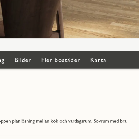
ng
Bilder
Fler bostäder
Karta
miöppen planlösning mellan kök och vardagsrum. Sovrum med bra