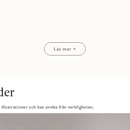
ongdörr. Gott om plats för en soffgrupp.
 Bra matplats vid fönstret. Köksluckor och bänkskiva från
äll, varmluftsugn och mikro i högskåp samt två kyl/frys - allt
Läs mer +
de kostnadsfria val och ytterligare alternativ i olika prisklasser
der
 illustrationer och kan avvika från verkligheten.
ttmaskin och torktumlare från Electrolux. Ovanför
ggskåp. JMs torkställning John och ytterligare förvaring i kommod