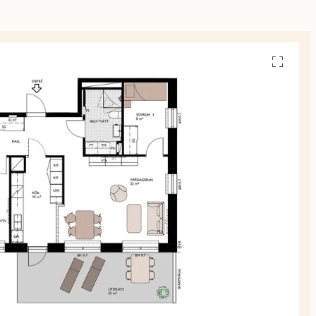
Se
alla
planskiss