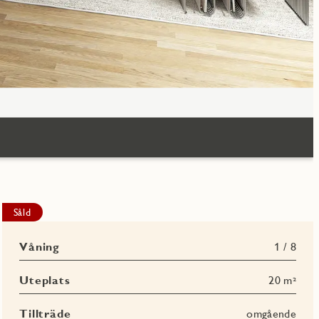
Såld
Våning
1 / 8
Uteplats
20 m²
Tillträde
omgående