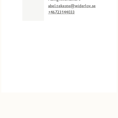
abel.tekeste@widerlov.se
+46723144033