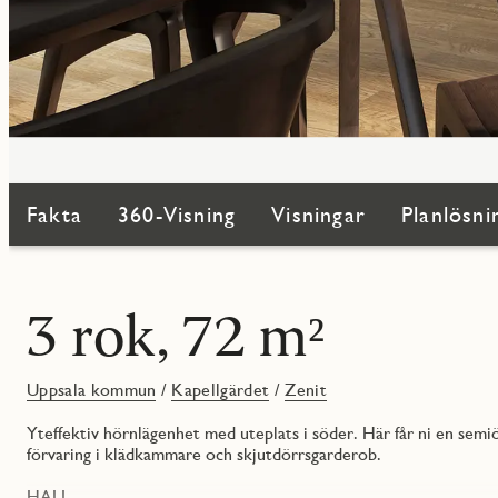
Fakta
360-Visning
Visningar
Planlösni
3 rok, 72 m²
Uppsala kommun
/
Kapellgärdet
/
Zenit
Yteffektiv hörnlägenhet med uteplats i söder. Här får ni en se
förvaring i klädkammare och skjutdörrsgarderob.
HALL