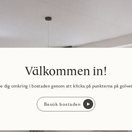
kakel och klinker med både kostnadsfria tillval och ytterligare
lval.
Välkommen in!
Se dig omkring i bostaden genom att klicka på punkterna på golvet
Besök bostaden