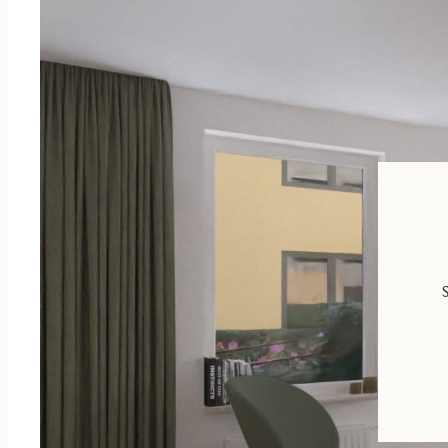
Även här finns möjlighet att sätta din egen prägel på bland annat 
alternativ i olika prisklasser – i inredningsväljaren hittar du alla til