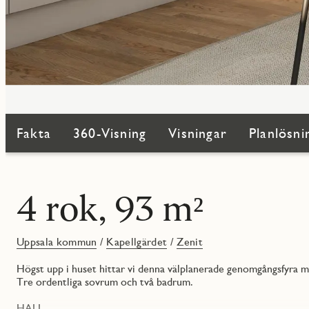
Fakta
360-Visning
Visningar
Planlösni
4 rok, 93 m²
Uppsala kommun
/
Kapellgärdet
/
Zenit
Högst upp i huset hittar vi denna välplanerade genomgångsfyra m
Tre ordentliga sovrum och två badrum.
HALL