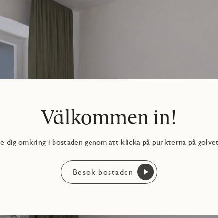
llning John och ytterligare förvaring i kommod gör det lätt att
n prägel på bland annat kakel och klinker med både kostnadsfria
jaren hittar du alla tillval.
Välkommen in!
Se dig omkring i bostaden genom att klicka på punkterna på golvet
Besök bostaden