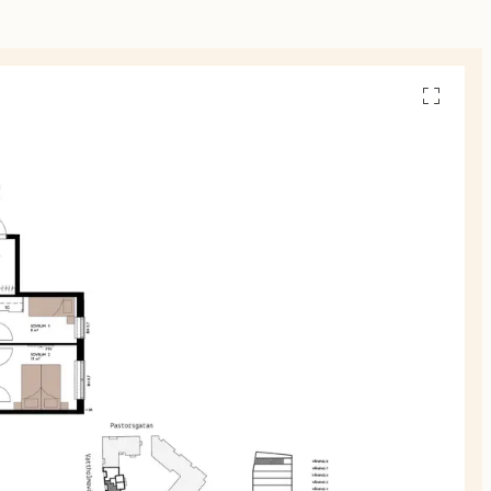
Se
alla
planskiss