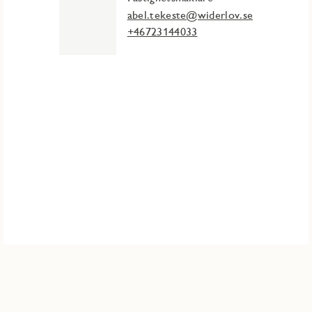
abel.tekeste@widerlov.se
+46723144033