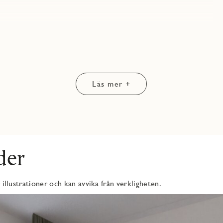
ljer.
ksluckor och bänkskiva från Vedum. Vitvarorna består av en
gskåp samt två kyl/frys - allt från Electrolux.
Läs mer +
de kostnadsfria tillval och ytterligare alternativ i olika
.
der
 illustrationer och kan avvika från verkligheten.
n och torktumlare från Electrolux. Ovanför tvättutrustningen