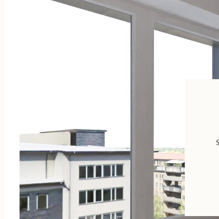
finns en praktisk arbetsbänk och förvaring i väggskåp. JMs torkstä
hålla ordning.
WC/DUSCH
Duschplats, handfat med kommod och wc.
Även i badrummet/ duschrummet finns möjlighet att sätta din ege
tillval och ytterligare alternativ i olika prisklasser – i inredningsväl