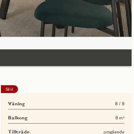
Såld
Våning
8 / 8
Balkong
8 m²
Tillträde
omgående