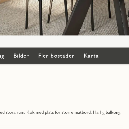
ng
Bilder
Fler bostäder
Karta
ed stora rum. Kök med plats för större matbord. Härlig balkong.