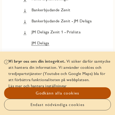
Bankerbjudande Zenit
Bankerbjudande Zenit - JM Deläga
JM Deläga Zenit 1 - Prislista
JM Deläga
Att köpa av JM
Vi bryr oss om din integritet.
Vi söker därför samtycke
In english - Buy a home in Sweden
att hantera din information. Vi använder cookies och
tredjepartstjänster (Youtube och Google Maps) bla för
Trygghetspaket
att förbättra funktionaliteten på webbplatsen.
Läs mer och hantera inställningar
In english - Security Package
Godkänn alla cookies
Endast nödvändiga cookies