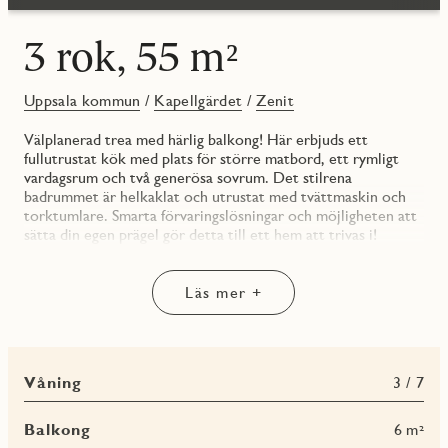
3 rok, 55 m²
Uppsala kommun
/
Kapellgärdet
/
Zenit
Välplanerad trea med härlig balkong! Här erbjuds ett
fullutrustat kök med plats för större matbord, ett rymligt
vardagsrum och två generösa sovrum. Det stilrena
badrummet är helkaklat och utrustat med tvättmaskin och
torktumlare. Smarta förvaringslösningar och möjligheten att
sätta din egen prägel gör detta till ett hem att trivas i!
HALL
Välkomnande hall med bra utrymme och förvaring.
Läs mer +
KÖK
Fullutrustat kök med öppen planlösning mot vardagsrummet.
Bra matplats vid fönstret. Köksluckor och bänkskiva från
Våning
3 / 7
Vedum. Vitvarorna består av en integrerad diskmaskin,
induktionshäll, varmluftsugn och mikro i högskåp samt två
kyl/frys - allt från Electrolux.
Balkong
6 m²