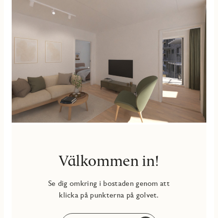
Även här finns möjlighet att sätta din egen prägel på bland
annat kakel och klinker med både kostnadsfria tillval och
ytterligare alternativ i olika prisklasser – i inredningsväljaren
hittar du alla tillval.
Välkommen in!
Se dig omkring i bostaden genom att
klicka på punkterna på golvet.