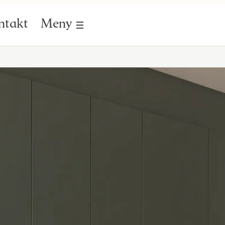
ntakt
Meny