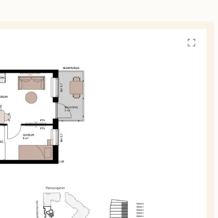
Se
alla
planskiss