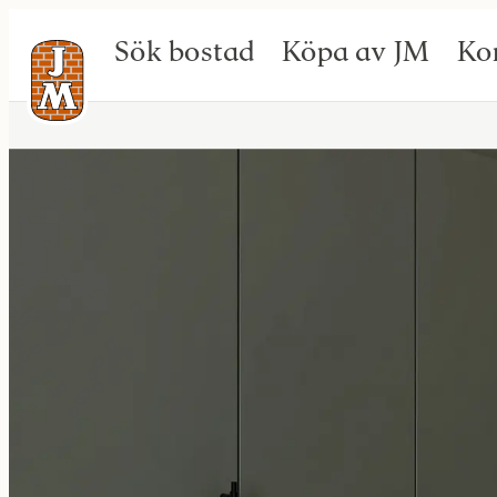
Sök bostad
Köpa av JM
Ko