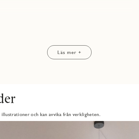
ionshäll, ugn, micro och diskmaskin. Bra förvaring i köksskåp.
 tv-möbel och matplats.
h förvaring.
Läs mer +
.
der
 illustrationer och kan avvika från verkligheten.