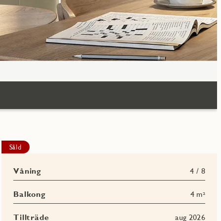
Såld
Våning
4 / 8
Balkong
4 m²
Tillträde
aug 2026