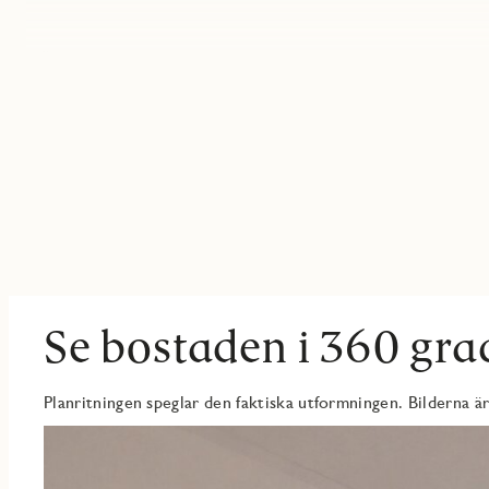
KÖK/VARDAGSRUM:
Kök i öppen planlösning mot vardagsrum. Kök med kyl/frys, indukt
Vardagsrum med ljusinsläpp från två väderstreck. Plats för soffa,
SOVRUM:
Sovrum med god förvaring i skjutdörrsgarderob. Plats för säng oc
BADRUM:
Fint helkaklat badrum med wc, dusch, kommod och kombimaskin
Se bostaden i 360 gra
Planritningen speglar den faktiska utformningen. Bilderna är