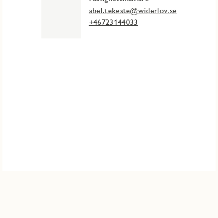
abel.tekeste@widerlov.se
+46723144033