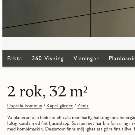
Fakta
360-Visning
Visningar
Planlösni
2 rok, 32 m²
Uppsala kommun
/
Kapellgärdet
/
Zenit
Välplanerad och funktionell tvåa med härlig balkong mot innerg
luftig känsla med fint ljusinsläpp. Sovrummet har bra förvaring 
med kombimaskin. Dessutom finns möjlighet att göra fina tillval f