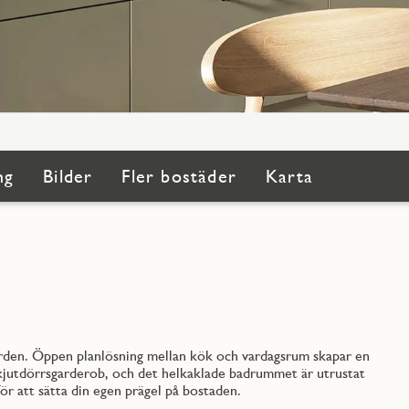
ng
Bilder
Fler bostäder
Karta
ården. Öppen planlösning mellan kök och vardagsrum skapar en
i skjutdörrsgarderob, och det helkaklade badrummet är utrustat
ör att sätta din egen prägel på bostaden.