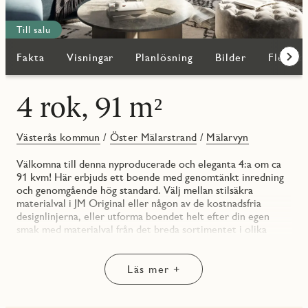
Till salu
Fakta
Visningar
Planlösning
Bilder
Fler bo
Fram
4 rok, 91 m²
Västerås kommun
/
Öster Mälarstrand
/
Mälarvyn
Välkomna till denna nyproducerade och eleganta 4:a om ca
91 kvm! Här erbjuds ett boende med genomtänkt inredning
och genomgående hög standard. Välj mellan stilsäkra
materialval i JM Original eller någon av de kostnadsfria
designlinjerna, eller utforma boendet helt efter din egen
smak med materialval från det breda sortimentet i olika
prisklasser.
Inbjudande hall med avhängningsmöjligheter och
skjutdörrsgarderob. Vitmålade väggar och mattlackad 3-stav
Läs mer +
ekparkett (genomgående för hela lägenheten). Inredningen i
garderoben är från Elfa och kan enkelt utformas och
kompletteras efter behov.