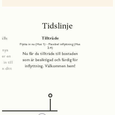
Tidslinje
älls
Tillträde
Flytta in nu (Hus 1) - Flexibel inflyttning (Hus
2-4)
e nya
Nu får du tillträde till bostaden
per en
som är besiktigad och färdig för
 in till
inflyttning. Välkommen hem!
an ditt