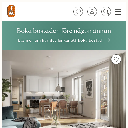
Meny
Favoriter
Logga in
Sök
på
innehåll
Boka bostaden före någon annan
Läs mer om hur det funkar att boka bostad
Favorit