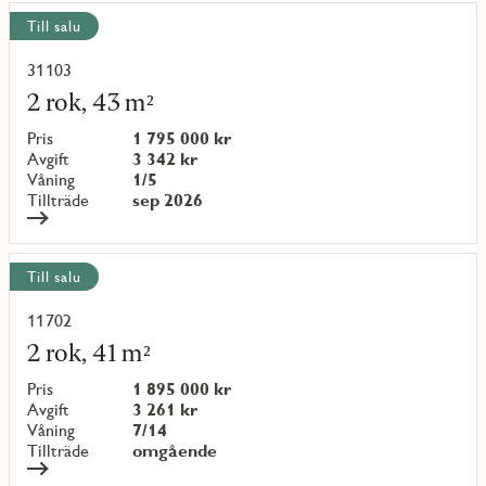
Till salu
31103
Läs
mer
2 rok, 43 m²
om
objekt
Pris
1 795 000 kr
{objectNumber}
Avgift
3 342 kr
Våning
1/5
Tillträde
sep 2026
Till salu
11702
Läs
mer
2 rok, 41 m²
om
objekt
Pris
1 895 000 kr
{objectNumber}
Avgift
3 261 kr
Våning
7/14
Tillträde
omgående