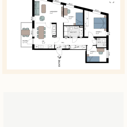
Se
alla
planskiss