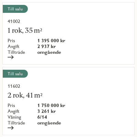
Visa
Till salu
alla
objekt
41002
Läs
mer
1 rok, 35 m²
om
objekt
Pris
1 395 000 kr
{objectNumber}
Avgift
2 937 kr
Tillträde
omgående
Till salu
11602
Läs
mer
2 rok, 41 m²
om
objekt
Pris
1 750 000 kr
{objectNumber}
Avgift
3 261 kr
Våning
6/14
Tillträde
omgående