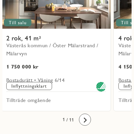
Till salu
Till s
2 rok, 41 m²
4 rok
Västerås kommun / Öster Mälarstrand /
Väster
Mälarvyn
Mälarv
1 750 000 kr
4 150
Bostadsrätt • Våning 6/14
Bostad
Inflyttningsklart
Infl
Tillträde omgående
Tilltr
10
11
1
2
3
4
5
6
7
8
9
/ 11
Framåt