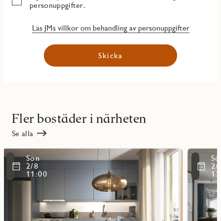
personuppgifter.
Läs JMs villkor om behandling av personuppgifter
Skicka
Fler bostäder i närheten
Se alla
Läs
Läs
Sön
Sö
mer
mer
ritmarkering
Favoritmarker
2/8
2/
om
om
11:00
11
objekt
objekt
11602
11604