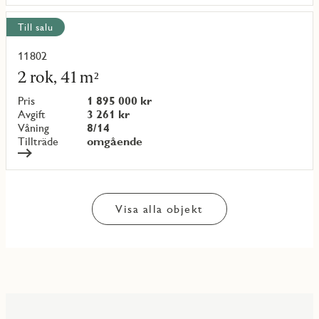
Till salu
11802
Läs
mer
2 rok, 41 m²
om
objekt
Pris
1 895 000 kr
{objectNumber}
Avgift
3 261 kr
Våning
8/14
Tillträde
omgående
Visa alla objekt