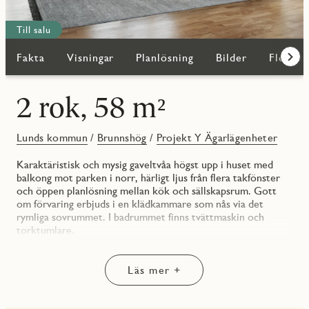
Till salu
Fakta
Visningar
Planlösning
Bilder
Fler bo
Fram
2 rok, 58 m²
Lunds kommun
/
Brunnshög
/
Projekt Y Ägarlägenheter
Karaktäristisk och mysig gaveltvåa högst upp i huset med
balkong mot parken i norr, härligt ljus från flera takfönster
och öppen planlösning mellan kök och sällskapsrum. Gott
om förvaring erbjuds i en klädkammare som nås via det
rymliga sovrummet. I badrummet finns tvättmaskin och
torktumlare.
På balkongen i norr sitter du i höjd med trädkronorna och
njuter av årets varma månader. Kökets interiör från Vedum
Läs mer +
är både funktionell och estetiskt tilltalande och kommer
med vitvaror av hög standard från Electrolux. Du kan välja
till att ha ett badkar under taknocken i badrummet.