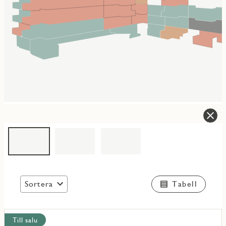
Sortera
Tabell
Visa
Till salu