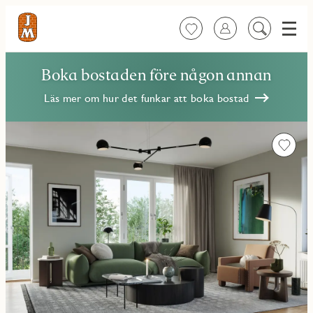
Meny
Favoriter
Logga in
Sök
på
innehåll
Boka bostaden före någon annan
Läs mer om hur det funkar att boka bostad
Favorit