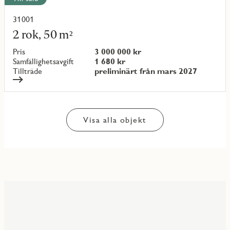
31001
Läs
mer
2 rok, 50 m²
om
objekt
Pris
3 000 000 kr
{objectNumber}
Samfällighetsavgift
1 680 kr
Tillträde
preliminärt från mars 2027
Visa alla objekt