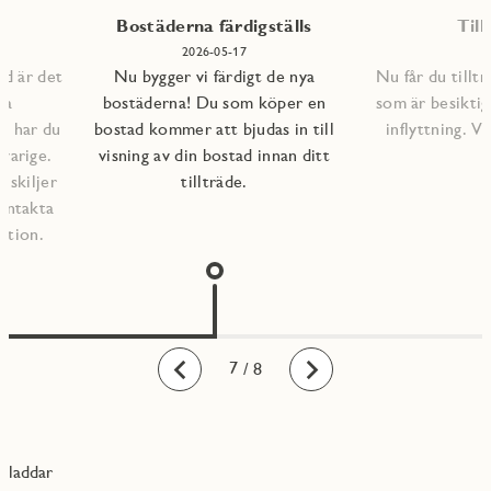
Bostäderna färdigställs
Till
2026-05-17
ad är det
Nu bygger vi färdigt de nya
Nu får du tilltr
na
bostäderna! Du som köper en
som är besiktig
lp har du
bostad kommer att bjudas in till
inflyttning. 
varige.
visning av din bostad innan ditt
l skiljer
tillträde.
kontakta
ation.
1
2
3
4
5
6
7
8
/ 8
Bakåt
Framåt
laddar