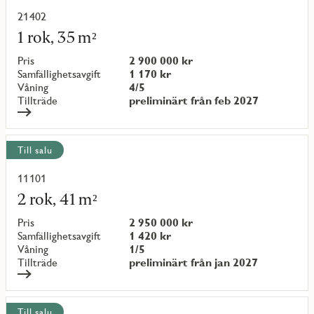
21402
Läs
mer
1 rok, 35 m²
om
objekt
Pris
2 900 000 kr
{objectNumber}
Samfällighetsavgift
1 170 kr
Våning
4/5
Tillträde
preliminärt från feb 2027
Till salu
11101
Läs
mer
2 rok, 41 m²
om
objekt
Pris
2 950 000 kr
{objectNumber}
Samfällighetsavgift
1 420 kr
Våning
1/5
Tillträde
preliminärt från jan 2027
Till salu