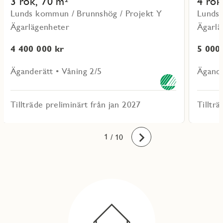
3 rok, 70 m²
4 rok
Lunds kommun / Brunnshög / Projekt Y
Lunds 
Ägarlägenheter
Ägarlä
4 400 000 kr
5 000
Äganderätt • Våning 2/5
Ägande
Tillträde preliminärt från jan 2027
Tilltr
10
1
2
3
4
5
6
7
8
9
/ 10
Framåt