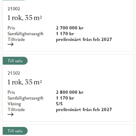
alla
objekt
21002
Läs
mer
1 rok, 35 m²
om
objekt
Pris
2 700 000 kr
{objectNumber}
Samfällighetsavgift
1 170 kr
Tillträde
preliminärt från feb 2027
Till salu
21502
Läs
mer
1 rok, 35 m²
om
objekt
Pris
2 800 000 kr
{objectNumber}
Samfällighetsavgift
1 170 kr
Våning
5/5
Tillträde
preliminärt från feb 2027
Till salu